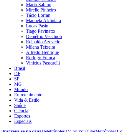
Mario Sabino
Mirelle Pinheiro
Tácio Lorran
Manoela Alcântara
Lucas Pasin
Tiago Pavinatto
Demétrio Vecchioli
Reinaldo Azevedo
Milena Teixeira
Alfredo Henrique
Rodrigo França
Vinícius Passarelli
Brasil
DF
SP
MG
Mundo
Entretenimento
Vida & Estilo
Saúde
Ciência
Esportes
Especiais
Inscreva-se no canal
MetrópolesTV no
YouTube
MetrópolesTV