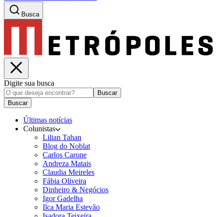
Busca
Digite sua busca
Buscar
Buscar
Últimas notícias
Colunistas
Lilian Tahan
Blog do Noblat
Carlos Carone
Andreza Matais
Claudia Meireles
Fábia Oliveira
Dinheiro & Negócios
Igor Gadelha
Ilca Maria Estevão
Isadora Teixeira