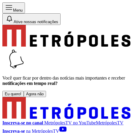
Menu
Ative nossas notificações
Você quer ficar por dentro das notícias mais importantes e receber
notificações em tempo real?
Eu quero!
Agora não
Inscreva-se no canal
MetrópolesTV no
YouTube
MetrópolesTV
Inscreva-se
na MetrópolesTV