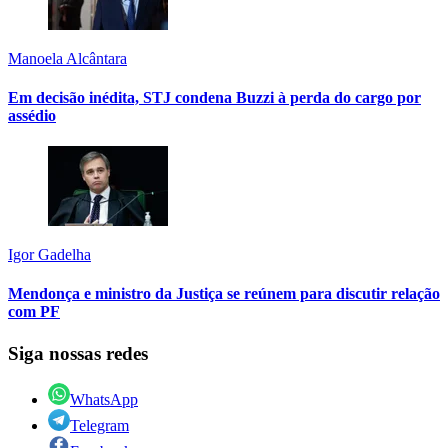
Manoela Alcântara
Em decisão inédita, STJ condena Buzzi à perda do cargo por
assédio
Igor Gadelha
Mendonça e ministro da Justiça se reúnem para discutir relação
com PF
Siga nossas redes
WhatsApp
Telegram