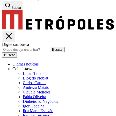
Busca
Digite sua busca
Buscar
Buscar
Últimas notícias
Colunistas
Lilian Tahan
Blog do Noblat
Carlos Carone
Andreza Matais
Claudia Meireles
Fábia Oliveira
Dinheiro & Negócios
Igor Gadelha
Ilca Maria Estevão
Isadora Teixeira