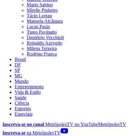
Mario Sabino
Mirelle Pinheiro
Tácio Lorran
Manoela Alcântara
Lucas Pasin
Tiago Pavinatto
Demétrio Vecchioli
Reinaldo Azevedo
Milena Teixeira
Rodrigo França
Brasil
DF
SP
MG
Mundo
Entretenimento
Vida & Estilo
Saúde
Ciência
Esportes
Especiais
Inscreva-se no canal
MetrópolesTV no
YouTube
MetrópolesTV
Inscreva-se
na MetrópolesTV