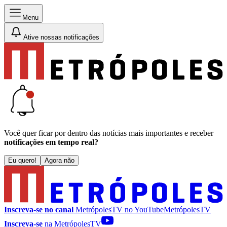
Menu
Ative nossas notificações
Você quer ficar por dentro das notícias mais importantes e receber
notificações em tempo real?
Eu quero!
Agora não
Inscreva-se no canal
MetrópolesTV no
YouTube
MetrópolesTV
Inscreva-se
na MetrópolesTV