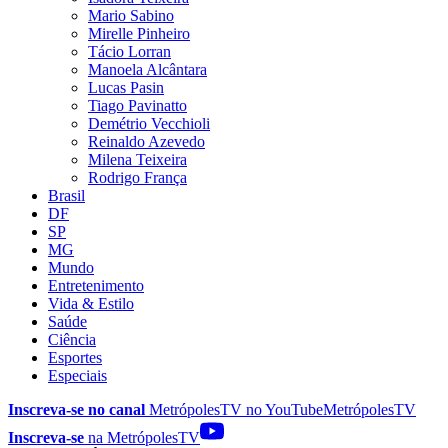
Mario Sabino
Mirelle Pinheiro
Tácio Lorran
Manoela Alcântara
Lucas Pasin
Tiago Pavinatto
Demétrio Vecchioli
Reinaldo Azevedo
Milena Teixeira
Rodrigo França
Brasil
DF
SP
MG
Mundo
Entretenimento
Vida & Estilo
Saúde
Ciência
Esportes
Especiais
Inscreva-se no canal
MetrópolesTV no
YouTube
MetrópolesTV
Inscreva-se
na MetrópolesTV