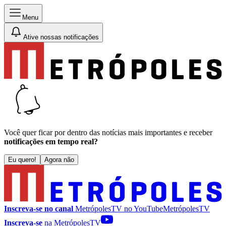
Menu
Ative nossas notificações
Você quer ficar por dentro das notícias mais importantes e receber
notificações em tempo real?
Eu quero!
Agora não
Inscreva-se no canal
MetrópolesTV no
YouTube
MetrópolesTV
Inscreva-se
na MetrópolesTV