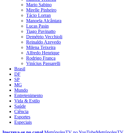
Mario Sabino
Mirelle Pinheiro
Tácio Lorran
Manoela Alcântara
Lucas Pasin
Tiago Pavinatto
Demétrio Vecchioli
Reinaldo Azevedo
Milena Teixeira
Alfredo Henrique
Rodrigo França
Vinícius Passarelli
Brasil
DF
SP
MG
Mundo
Entretenimento
Vida & Estilo
Saúde
Ciência
Esportes
Especiais
Inscreva-se no canal
MetrópolesTV no
YouTube
MetrópolesTV