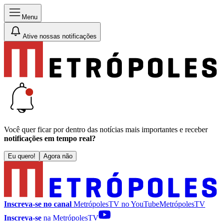
Menu
Ative nossas notificações
Você quer ficar por dentro das notícias mais importantes e receber
notificações em tempo real?
Eu quero!
Agora não
Inscreva-se no canal
MetrópolesTV no
YouTube
MetrópolesTV
Inscreva-se
na MetrópolesTV