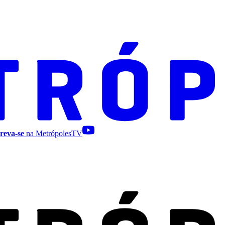
reva-se
na MetrópolesTV