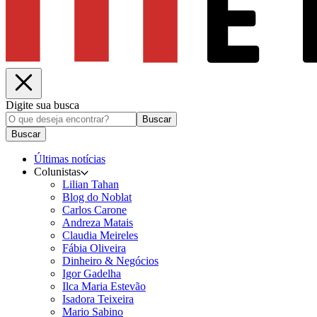
Digite sua busca
Buscar
Buscar
Últimas notícias
Colunistas
Lilian Tahan
Blog do Noblat
Carlos Carone
Andreza Matais
Claudia Meireles
Fábia Oliveira
Dinheiro & Negócios
Igor Gadelha
Ilca Maria Estevão
Isadora Teixeira
Mario Sabino