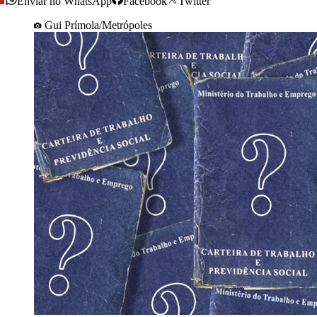
Enviar no WhatsApp
Facebook
Twitter
Gui Prímola/Metrópoles