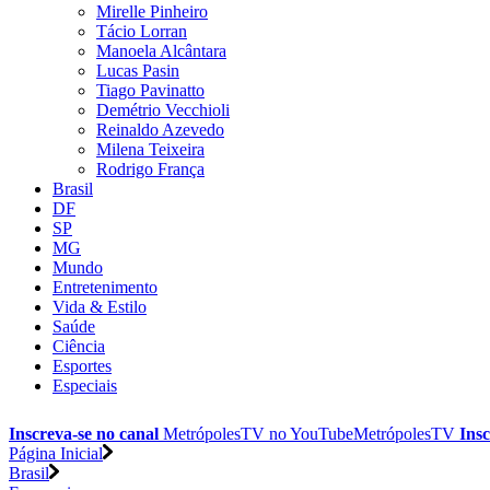
Mirelle Pinheiro
Tácio Lorran
Manoela Alcântara
Lucas Pasin
Tiago Pavinatto
Demétrio Vecchioli
Reinaldo Azevedo
Milena Teixeira
Rodrigo França
Brasil
DF
SP
MG
Mundo
Entretenimento
Vida & Estilo
Saúde
Ciência
Esportes
Especiais
Inscreva-se no canal
MetrópolesTV no
YouTube
MetrópolesTV
Insc
Página Inicial
Brasil