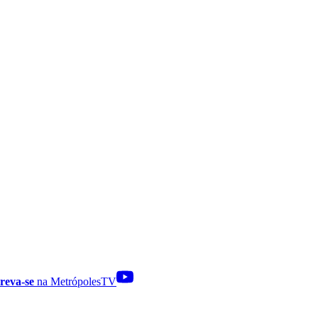
reva-se
na MetrópolesTV