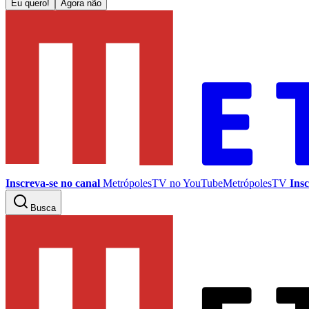
Eu quero!
Agora não
Inscreva-se no canal
MetrópolesTV no
YouTube
MetrópolesTV
Insc
Busca