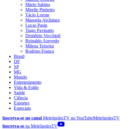
Mario Sabino
Mirelle Pinheiro
Tácio Lorran
Manoela Alcântara
Lucas Pasin
Tiago Pavinatto
Demétrio Vecchioli
Reinaldo Azevedo
Milena Teixeira
Rodrigo França
Brasil
DF
SP
MG
Mundo
Entretenimento
Vida & Estilo
Saúde
Ciência
Esportes
Especiais
Inscreva-se no canal
MetrópolesTV no
YouTube
MetrópolesTV
Inscreva-se
na MetrópolesTV