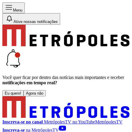
Menu
Ative nossas notificações
Você quer ficar por dentro das notícias mais importantes e receber
notificações em tempo real?
Eu quero!
Agora não
Inscreva-se no canal
MetrópolesTV no
YouTube
MetrópolesTV
Inscreva-se
na MetrópolesTV