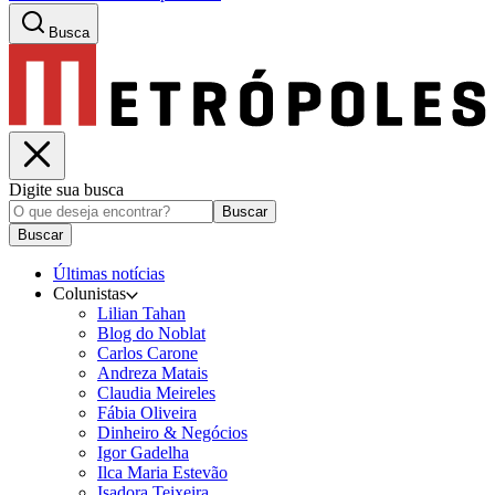
Busca
Digite sua busca
Buscar
Buscar
Últimas notícias
Colunistas
Lilian Tahan
Blog do Noblat
Carlos Carone
Andreza Matais
Claudia Meireles
Fábia Oliveira
Dinheiro & Negócios
Igor Gadelha
Ilca Maria Estevão
Isadora Teixeira