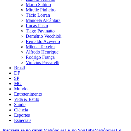
Mario Sabino
Mirelle Pinheiro
Tácio Lorran
Manoela Alcântara
Lucas Pasin
Tiago Pavinatto
Demétrio Vecchioli
Reinaldo Azevedo
Milena Teixeira
Alfredo Henrique
Rodrigo França
Vinícius Passarelli
Brasil
DF
SP
MG
Mundo
Entretenimento
Vida & Estilo
Saúde
Ciência
Esportes
Especiais
Inscreva-se no canal
MetrópolesTV no
YouTube
MetrópolesTV