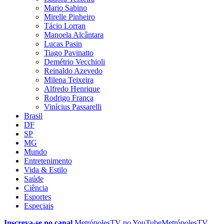
Mario Sabino
Mirelle Pinheiro
Tácio Lorran
Manoela Alcântara
Lucas Pasin
Tiago Pavinatto
Demétrio Vecchioli
Reinaldo Azevedo
Milena Teixeira
Alfredo Henrique
Rodrigo França
Vinícius Passarelli
Brasil
DF
SP
MG
Mundo
Entretenimento
Vida & Estilo
Saúde
Ciência
Esportes
Especiais
Inscreva-se no canal
MetrópolesTV no
YouTube
MetrópolesTV