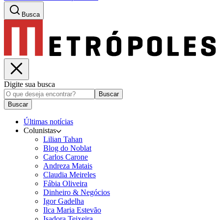
Busca
Digite sua busca
Buscar
Buscar
Últimas notícias
Colunistas
Lilian Tahan
Blog do Noblat
Carlos Carone
Andreza Matais
Claudia Meireles
Fábia Oliveira
Dinheiro & Negócios
Igor Gadelha
Ilca Maria Estevão
Isadora Teixeira