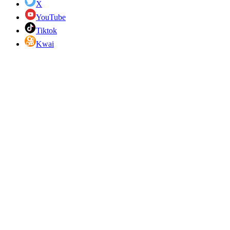
X
YouTube
Tiktok
Kwai