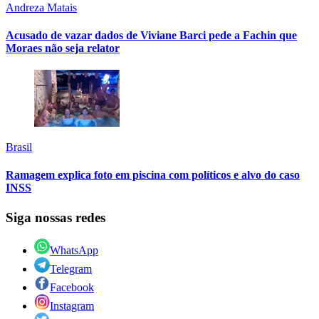
Andreza Matais
Acusado de vazar dados de Viviane Barci pede a Fachin que
Moraes não seja relator
Brasil
Ramagem explica foto em piscina com políticos e alvo do caso
INSS
Siga nossas redes
WhatsApp
Telegram
Facebook
Instagram