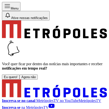
Menu
Ative nossas notificações
Você quer ficar por dentro das notícias mais importantes e receber
notificações em tempo real?
Eu quero!
Agora não
Inscreva-se no canal
MetrópolesTV no
YouTube
MetrópolesTV
Inscreva-se
na MetrópolesTV