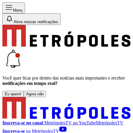
Menu
Ative nossas notificações
Você quer ficar por dentro das notícias mais importantes e receber
notificações em tempo real?
Eu quero!
Agora não
Inscreva-se no canal
MetrópolesTV no
YouTube
MetrópolesTV
Inscreva-se
na MetrópolesTV