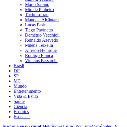
Mario Sabino
Mirelle Pinheiro
Tácio Lorran
Manoela Alcântara
Lucas Pasin
Tiago Pavinatto
Demétrio Vecchioli
Reinaldo Azevedo
Milena Teixeira
Alfredo Henrique
Rodrigo França
Vinícius Passarelli
Brasil
DF
SP
MG
Mundo
Entretenimento
Vida & Estilo
Saúde
Ciência
Esportes
Especiais
Inscreva-se no canal
MetrópolesTV no
YouTube
MetrópolesTV