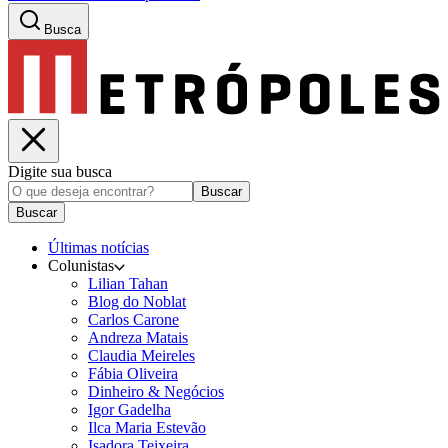
Busca
Digite sua busca
Buscar
Buscar
Últimas notícias
Colunistas
Lilian Tahan
Blog do Noblat
Carlos Carone
Andreza Matais
Claudia Meireles
Fábia Oliveira
Dinheiro & Negócios
Igor Gadelha
Ilca Maria Estevão
Isadora Teixeira