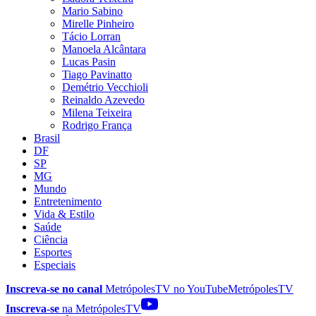
Mario Sabino
Mirelle Pinheiro
Tácio Lorran
Manoela Alcântara
Lucas Pasin
Tiago Pavinatto
Demétrio Vecchioli
Reinaldo Azevedo
Milena Teixeira
Rodrigo França
Brasil
DF
SP
MG
Mundo
Entretenimento
Vida & Estilo
Saúde
Ciência
Esportes
Especiais
Inscreva-se no canal
MetrópolesTV no
YouTube
MetrópolesTV
Inscreva-se
na MetrópolesTV