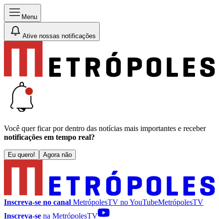
Menu
Ative nossas notificações
Você quer ficar por dentro das notícias mais importantes e receber
notificações em tempo real?
Eu quero!
Agora não
Inscreva-se no canal
MetrópolesTV no
YouTube
MetrópolesTV
Inscreva-se
na MetrópolesTV