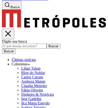
Busca
Digite sua busca
Buscar
Buscar
Últimas notícias
Colunistas
Lilian Tahan
Blog do Noblat
Carlos Carone
Andreza Matais
Claudia Meireles
Fábia Oliveira
Dinheiro & Negócios
Igor Gadelha
Ilca Maria Estevão
Isadora Teixeira