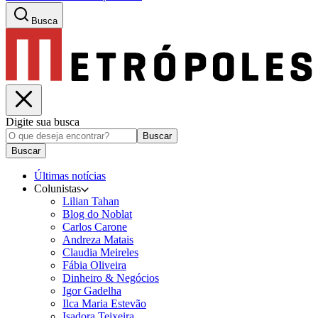
Busca
Digite sua busca
Buscar
Buscar
Últimas notícias
Colunistas
Lilian Tahan
Blog do Noblat
Carlos Carone
Andreza Matais
Claudia Meireles
Fábia Oliveira
Dinheiro & Negócios
Igor Gadelha
Ilca Maria Estevão
Isadora Teixeira