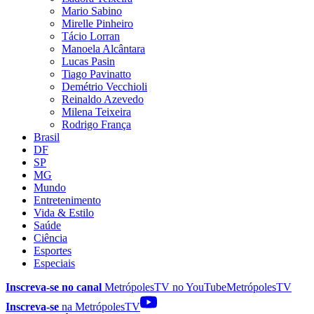
Mario Sabino
Mirelle Pinheiro
Tácio Lorran
Manoela Alcântara
Lucas Pasin
Tiago Pavinatto
Demétrio Vecchioli
Reinaldo Azevedo
Milena Teixeira
Rodrigo França
Brasil
DF
SP
MG
Mundo
Entretenimento
Vida & Estilo
Saúde
Ciência
Esportes
Especiais
Inscreva-se no canal
MetrópolesTV no
YouTube
MetrópolesTV
Inscreva-se
na MetrópolesTV