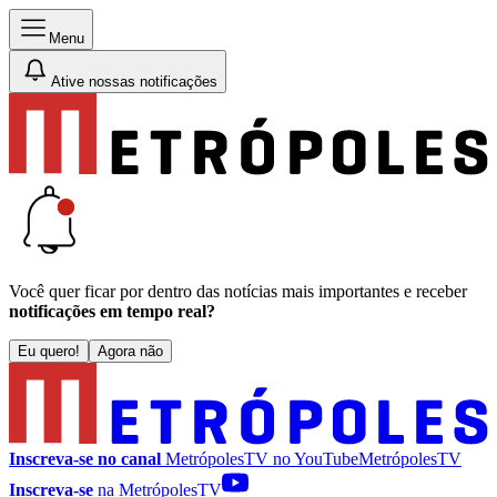
Menu
Ative nossas notificações
Você quer ficar por dentro das notícias mais importantes e receber
notificações em tempo real?
Eu quero!
Agora não
Inscreva-se no canal
MetrópolesTV no
YouTube
MetrópolesTV
Inscreva-se
na MetrópolesTV