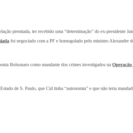
elação premiada, ter recebido uma “determinação” do ex-presidente Jai
miada
foi negociado com a PF e homogolado pelo ministro Alexandre d
d aponta Bolsonaro como mandante dos crimes investigados na
Operação 
O Estado de S. Paulo, que Cid tinha “autonomia” e que não teria mand