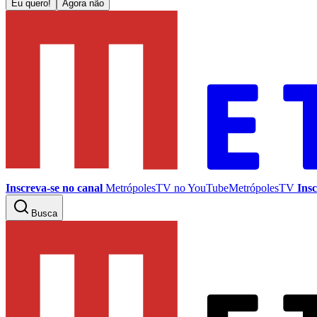
Eu quero!
Agora não
Inscreva-se no canal
MetrópolesTV no
YouTube
MetrópolesTV
Insc
Busca