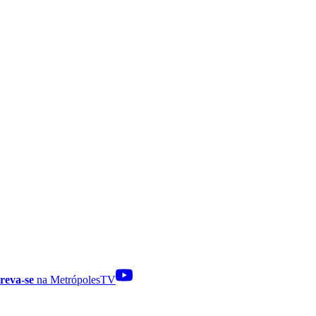
reva-se
na MetrópolesTV