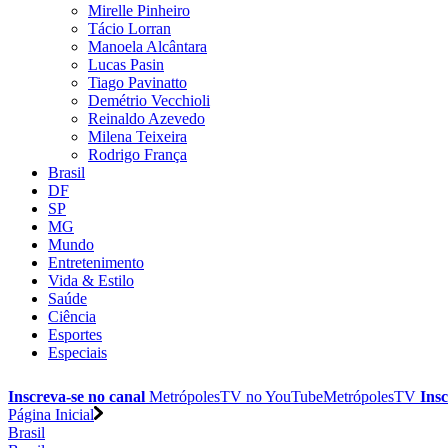
Mirelle Pinheiro
Tácio Lorran
Manoela Alcântara
Lucas Pasin
Tiago Pavinatto
Demétrio Vecchioli
Reinaldo Azevedo
Milena Teixeira
Rodrigo França
Brasil
DF
SP
MG
Mundo
Entretenimento
Vida & Estilo
Saúde
Ciência
Esportes
Especiais
Inscreva-se no canal
MetrópolesTV no
YouTube
MetrópolesTV
Insc
Página Inicial
Brasil