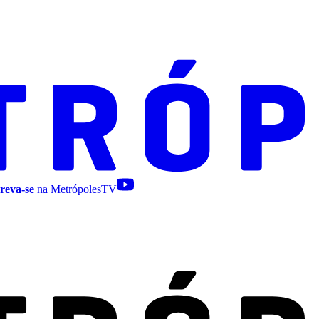
reva-se
na MetrópolesTV