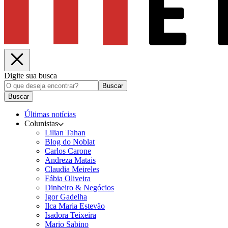
Digite sua busca
Buscar
Buscar
Últimas notícias
Colunistas
Lilian Tahan
Blog do Noblat
Carlos Carone
Andreza Matais
Claudia Meireles
Fábia Oliveira
Dinheiro & Negócios
Igor Gadelha
Ilca Maria Estevão
Isadora Teixeira
Mario Sabino