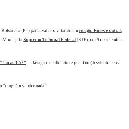
r Bolsonaro (PL) para avaliar o valor de um
relógio Rolex e outras
e Morais, do
Supremo Tribunal Federal
(STF), em 9 de setembro.
“Lucas 12:2”
— lavagem de dinheiro e peculato (desvio de bens
ado “ninguém vender nada”.