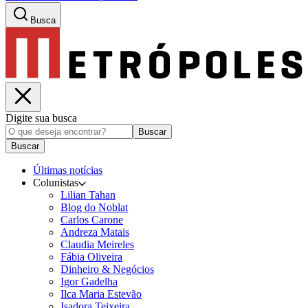
Busca
Digite sua busca
Buscar
Buscar
Últimas notícias
Colunistas
Lilian Tahan
Blog do Noblat
Carlos Carone
Andreza Matais
Claudia Meireles
Fábia Oliveira
Dinheiro & Negócios
Igor Gadelha
Ilca Maria Estevão
Isadora Teixeira