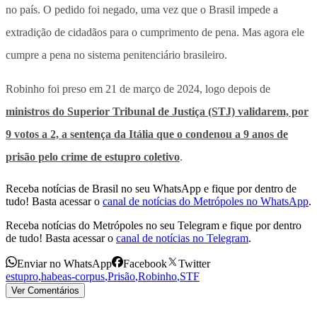
no país. O pedido foi negado, uma vez que o Brasil impede a
extradição de cidadãos para o cumprimento de pena. Mas agora ele
cumpre a pena no sistema penitenciário brasileiro.
Robinho foi preso em 21 de março de 2024, logo depois de
ministros do Superior Tribunal de Justiça (STJ) validarem, por
9 votos a 2, a sentença da Itália que o condenou a 9 anos de
prisão pelo crime de estupro coletivo
.
Receba notícias de Brasil no seu WhatsApp e fique por dentro de
tudo! Basta acessar o
canal de notícias do Metrópoles no WhatsApp
.
Receba notícias do Metrópoles no seu Telegram e fique por dentro
de tudo! Basta acessar o
canal de notícias no Telegram
.
Enviar no WhatsApp
Facebook
Twitter
estupro
,
habeas-corpus
,
Prisão
,
Robinho
,
STF
Ver Comentários