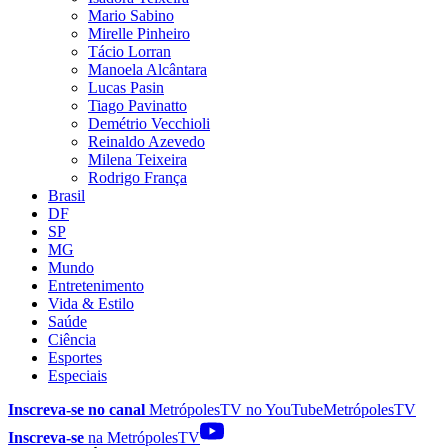
Mario Sabino
Mirelle Pinheiro
Tácio Lorran
Manoela Alcântara
Lucas Pasin
Tiago Pavinatto
Demétrio Vecchioli
Reinaldo Azevedo
Milena Teixeira
Rodrigo França
Brasil
DF
SP
MG
Mundo
Entretenimento
Vida & Estilo
Saúde
Ciência
Esportes
Especiais
Inscreva-se no canal
MetrópolesTV no
YouTube
MetrópolesTV
Inscreva-se
na MetrópolesTV