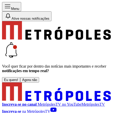
Menu
Ative nossas notificações
Você quer ficar por dentro das notícias mais importantes e receber
notificações em tempo real?
Eu quero!
Agora não
Inscreva-se no canal
MetrópolesTV no
YouTube
MetrópolesTV
Inscreva-se
na MetrópolesTV