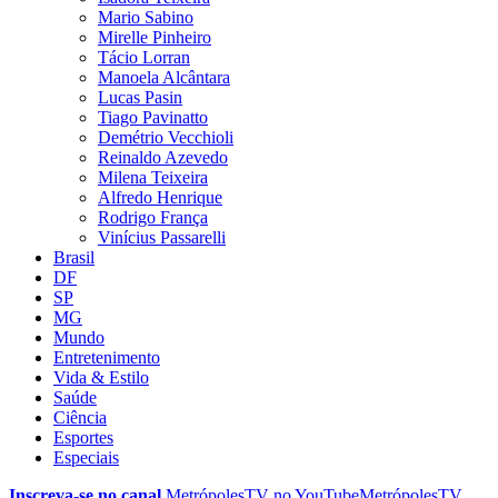
Mario Sabino
Mirelle Pinheiro
Tácio Lorran
Manoela Alcântara
Lucas Pasin
Tiago Pavinatto
Demétrio Vecchioli
Reinaldo Azevedo
Milena Teixeira
Alfredo Henrique
Rodrigo França
Vinícius Passarelli
Brasil
DF
SP
MG
Mundo
Entretenimento
Vida & Estilo
Saúde
Ciência
Esportes
Especiais
Inscreva-se no canal
MetrópolesTV no
YouTube
MetrópolesTV