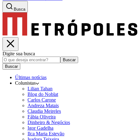
Busca
Digite sua busca
Buscar
Buscar
Últimas notícias
Colunistas
Lilian Tahan
Blog do Noblat
Carlos Carone
Andreza Matais
Claudia Meireles
Fábia Oliveira
Dinheiro & Negócios
Igor Gadelha
Ilca Maria Estevão
Isadora Teixeira