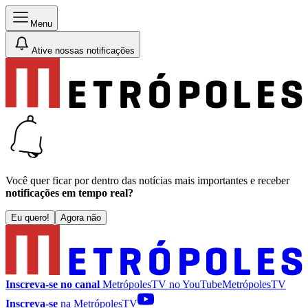
Menu
Ative nossas notificações
Você quer ficar por dentro das notícias mais importantes e receber
notificações em tempo real?
Eu quero!
Agora não
Inscreva-se no canal
MetrópolesTV no
YouTube
MetrópolesTV
Inscreva-se
na MetrópolesTV