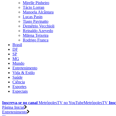
Mirelle Pinheiro
Tácio Lorran
Manoela Alcântara
Lucas Pasin
Tiago Pavinatto
Demétrio Vecchioli
Reinaldo Azevedo
Milena Teixeira
Rodrigo França
Brasil
DF
SP
MG
Mundo
Entretenimento
Vida & Estilo
Saúde
Ciência
Esportes
Especiais
Inscreva-se no canal
MetrópolesTV no
YouTube
MetrópolesTV
Insc
Página Inicial
Entretenimento