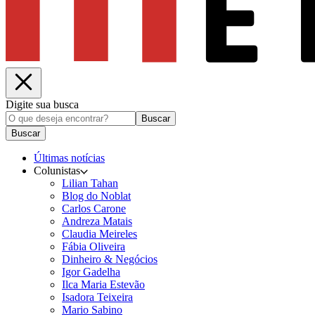
Digite sua busca
Buscar
Buscar
Últimas notícias
Colunistas
Lilian Tahan
Blog do Noblat
Carlos Carone
Andreza Matais
Claudia Meireles
Fábia Oliveira
Dinheiro & Negócios
Igor Gadelha
Ilca Maria Estevão
Isadora Teixeira
Mario Sabino