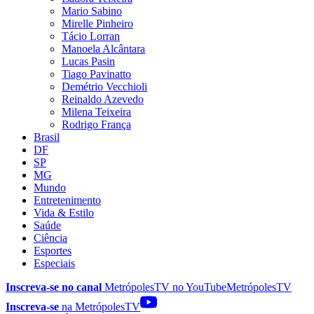
Mario Sabino
Mirelle Pinheiro
Tácio Lorran
Manoela Alcântara
Lucas Pasin
Tiago Pavinatto
Demétrio Vecchioli
Reinaldo Azevedo
Milena Teixeira
Rodrigo França
Brasil
DF
SP
MG
Mundo
Entretenimento
Vida & Estilo
Saúde
Ciência
Esportes
Especiais
Inscreva-se no canal
MetrópolesTV no
YouTube
MetrópolesTV
Inscreva-se
na MetrópolesTV