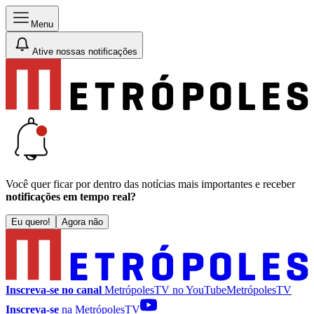
Menu
Ative nossas notificações
Você quer ficar por dentro das notícias mais importantes e receber
notificações em tempo real?
Eu quero!
Agora não
Inscreva-se no canal
MetrópolesTV no
YouTube
MetrópolesTV
Inscreva-se
na MetrópolesTV