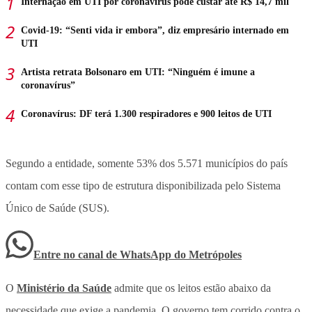
Internação em UTI por coronavírus pode custar até R$ 14,7 mil
Covid-19: “Senti vida ir embora”, diz empresário internado em
UTI
Artista retrata Bolsonaro em UTI: “Ninguém é imune a
coronavírus”
Coronavírus: DF terá 1.300 respiradores e 900 leitos de UTI
Segundo a entidade, somente 53% dos 5.571 municípios do país
contam com esse tipo de estrutura disponibilizada pelo Sistema
Único de Saúde (SUS).
Entre no canal de WhatsApp
do
Metrópoles
O
Ministério da Saúde
admite que os leitos estão abaixo da
necessidade que exige a pandemia. O governo tem corrido contra o