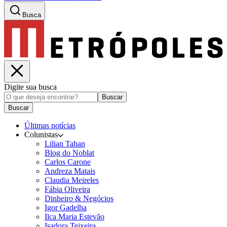
Busca
Digite sua busca
Buscar
Buscar
Últimas notícias
Colunistas
Lilian Tahan
Blog do Noblat
Carlos Carone
Andreza Matais
Claudia Meireles
Fábia Oliveira
Dinheiro & Negócios
Igor Gadelha
Ilca Maria Estevão
Isadora Teixeira