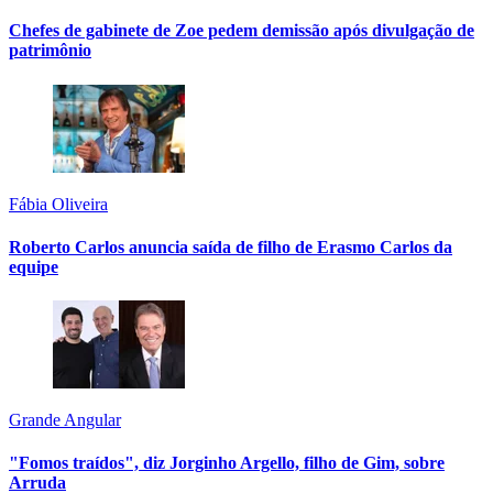
Chefes de gabinete de Zoe pedem demissão após divulgação de
patrimônio
Fábia Oliveira
Roberto Carlos anuncia saída de filho de Erasmo Carlos da
equipe
Grande Angular
"Fomos traídos", diz Jorginho Argello, filho de Gim, sobre
Arruda