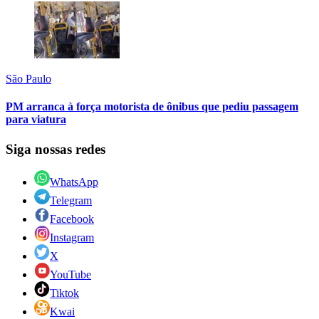
São Paulo
PM arranca à força motorista de ônibus que pediu passagem
para viatura
Siga nossas redes
WhatsApp
Telegram
Facebook
Instagram
X
YouTube
Tiktok
Kwai