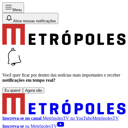
Menu
Ative nossas notificações
Você quer ficar por dentro das notícias mais importantes e receber
notificações em tempo real?
Eu quero!
Agora não
Inscreva-se no canal
MetrópolesTV no
YouTube
MetrópolesTV
Inscreva-se
na MetrópolesTV