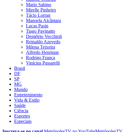
Mario Sabino
Mirelle Pinheiro
Tácio Lorran
Manoela Alcântara
Lucas Pasin
Tiago Pavinatto
Demétrio Vecchioli
Reinaldo Azevedo
Milena Teixeira
Alfredo Henrique
Rodrigo França
Vinícius Passarelli
Brasil
DF
SP
MG
Mundo
Entretenimento
Vida & Estilo
Saúde
Ciência
Esportes
Especiais
Inscreva-se no canal
MetrópolesTV no
YouTube
MetrópolesTV