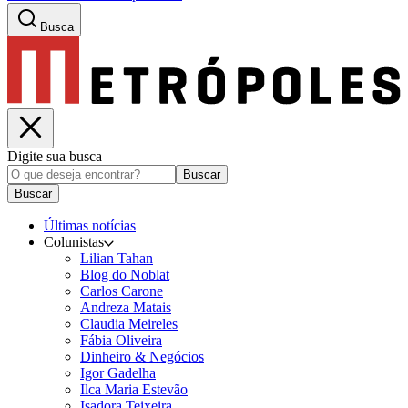
Busca
Digite sua busca
Buscar
Buscar
Últimas notícias
Colunistas
Lilian Tahan
Blog do Noblat
Carlos Carone
Andreza Matais
Claudia Meireles
Fábia Oliveira
Dinheiro & Negócios
Igor Gadelha
Ilca Maria Estevão
Isadora Teixeira