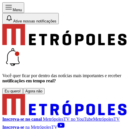
Menu
Ative nossas notificações
Você quer ficar por dentro das notícias mais importantes e receber
notificações em tempo real?
Eu quero!
Agora não
Inscreva-se no canal
MetrópolesTV no
YouTube
MetrópolesTV
Inscreva-se
na MetrópolesTV