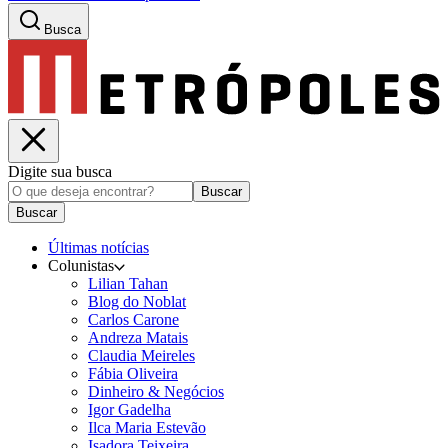
Busca
Digite sua busca
Buscar
Buscar
Últimas notícias
Colunistas
Lilian Tahan
Blog do Noblat
Carlos Carone
Andreza Matais
Claudia Meireles
Fábia Oliveira
Dinheiro & Negócios
Igor Gadelha
Ilca Maria Estevão
Isadora Teixeira