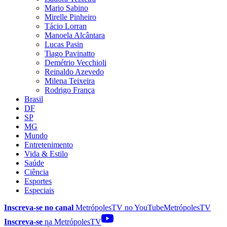
Mario Sabino
Mirelle Pinheiro
Tácio Lorran
Manoela Alcântara
Lucas Pasin
Tiago Pavinatto
Demétrio Vecchioli
Reinaldo Azevedo
Milena Teixeira
Rodrigo França
Brasil
DF
SP
MG
Mundo
Entretenimento
Vida & Estilo
Saúde
Ciência
Esportes
Especiais
Inscreva-se no canal
MetrópolesTV no
YouTube
MetrópolesTV
Inscreva-se
na MetrópolesTV