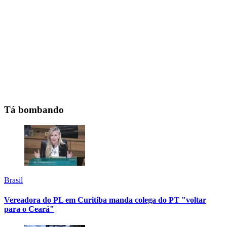
Tá bombando
Brasil
Vereadora do PL em Curitiba manda colega do PT "voltar
para o Ceará"