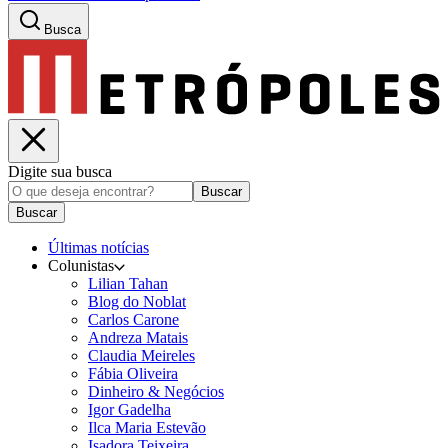
Busca
Digite sua busca
Buscar
Buscar
Últimas notícias
Colunistas
Lilian Tahan
Blog do Noblat
Carlos Carone
Andreza Matais
Claudia Meireles
Fábia Oliveira
Dinheiro & Negócios
Igor Gadelha
Ilca Maria Estevão
Isadora Teixeira