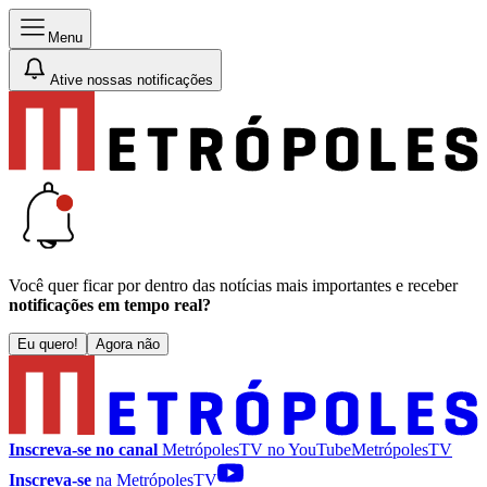
Menu
Ative nossas notificações
Você quer ficar por dentro das notícias mais importantes e receber
notificações em tempo real?
Eu quero!
Agora não
Inscreva-se no canal
MetrópolesTV no
YouTube
MetrópolesTV
Inscreva-se
na MetrópolesTV