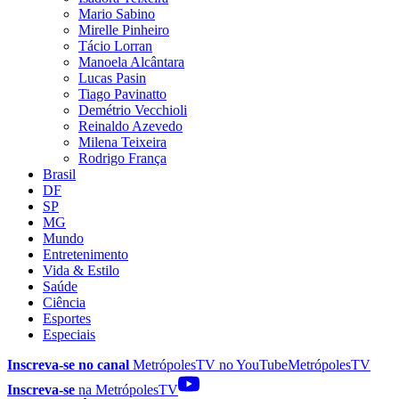
Mario Sabino
Mirelle Pinheiro
Tácio Lorran
Manoela Alcântara
Lucas Pasin
Tiago Pavinatto
Demétrio Vecchioli
Reinaldo Azevedo
Milena Teixeira
Rodrigo França
Brasil
DF
SP
MG
Mundo
Entretenimento
Vida & Estilo
Saúde
Ciência
Esportes
Especiais
Inscreva-se no canal
MetrópolesTV no
YouTube
MetrópolesTV
Inscreva-se
na MetrópolesTV