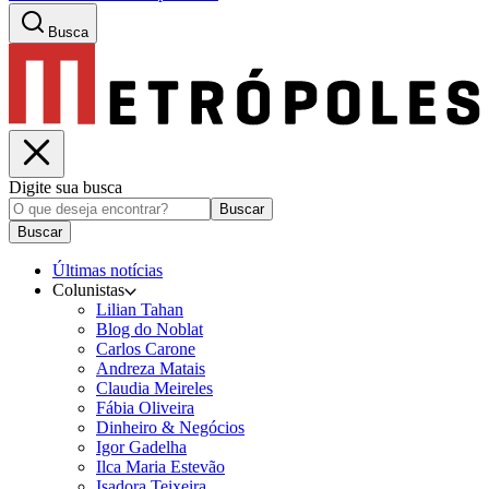
Busca
Digite sua busca
Buscar
Buscar
Últimas notícias
Colunistas
Lilian Tahan
Blog do Noblat
Carlos Carone
Andreza Matais
Claudia Meireles
Fábia Oliveira
Dinheiro & Negócios
Igor Gadelha
Ilca Maria Estevão
Isadora Teixeira