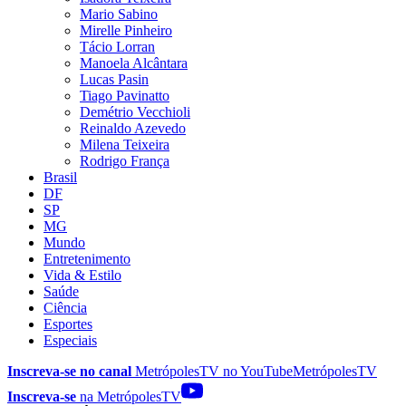
Mario Sabino
Mirelle Pinheiro
Tácio Lorran
Manoela Alcântara
Lucas Pasin
Tiago Pavinatto
Demétrio Vecchioli
Reinaldo Azevedo
Milena Teixeira
Rodrigo França
Brasil
DF
SP
MG
Mundo
Entretenimento
Vida & Estilo
Saúde
Ciência
Esportes
Especiais
Inscreva-se no canal
MetrópolesTV no
YouTube
MetrópolesTV
Inscreva-se
na MetrópolesTV