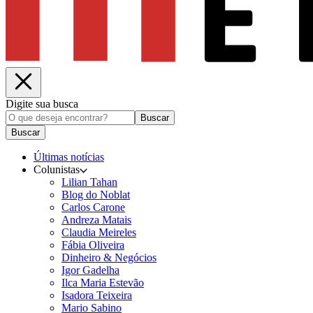
Digite sua busca
Buscar
Buscar
Últimas notícias
Colunistas
Lilian Tahan
Blog do Noblat
Carlos Carone
Andreza Matais
Claudia Meireles
Fábia Oliveira
Dinheiro & Negócios
Igor Gadelha
Ilca Maria Estevão
Isadora Teixeira
Mario Sabino