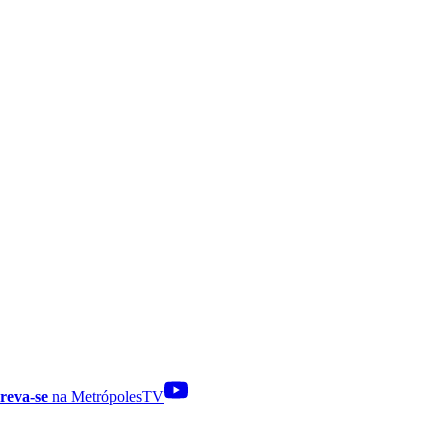
reva-se
na MetrópolesTV