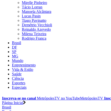
Mirelle Pinheiro
Tácio Lorran
Manoela Alcântara
Lucas Pasin
Tiago Pavinatto
Demétrio Vecchioli
Reinaldo Azevedo
Milena Teixeira
Rodrigo França
Brasil
DF
SP
MG
Mundo
Entretenimento
Vida & Estilo
Saúde
Ciência
Esportes
Especiais
Inscreva-se no canal
MetrópolesTV no
YouTube
MetrópolesTV
Insc
Página Inicial
Brasil