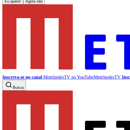
Eu quero!
Agora não
Inscreva-se no canal
MetrópolesTV no
YouTube
MetrópolesTV
Insc
Busca