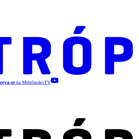
reva-se
na MetrópolesTV