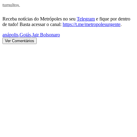
tumultos.
Receba notícias do Metrópoles no seu
Telegram
e fique por dentro
de tudo! Basta acessar o canal:
https://t.me/metropolesurgente
.
anápolis
,
Goiás
,
Jair Bolsonaro
Ver Comentários