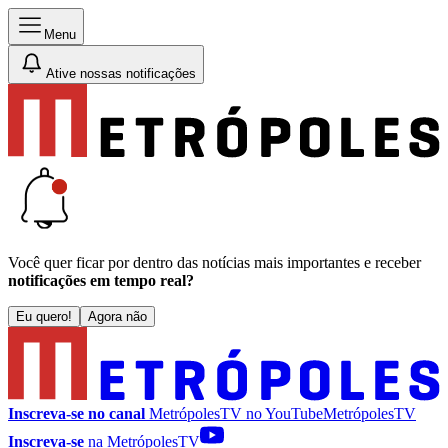
Menu
Ative nossas notificações
Você quer ficar por dentro das notícias mais importantes e receber
notificações em tempo real?
Eu quero!
Agora não
Inscreva-se no canal
MetrópolesTV no
YouTube
MetrópolesTV
Inscreva-se
na MetrópolesTV