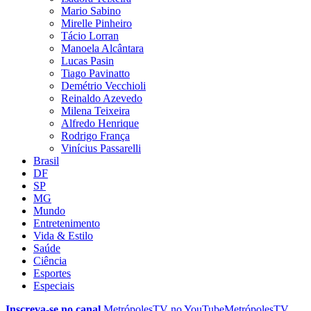
Mario Sabino
Mirelle Pinheiro
Tácio Lorran
Manoela Alcântara
Lucas Pasin
Tiago Pavinatto
Demétrio Vecchioli
Reinaldo Azevedo
Milena Teixeira
Alfredo Henrique
Rodrigo França
Vinícius Passarelli
Brasil
DF
SP
MG
Mundo
Entretenimento
Vida & Estilo
Saúde
Ciência
Esportes
Especiais
Inscreva-se no canal
MetrópolesTV no
YouTube
MetrópolesTV