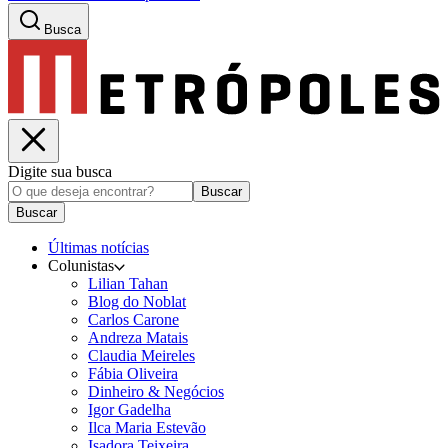
Busca
Digite sua busca
Buscar
Buscar
Últimas notícias
Colunistas
Lilian Tahan
Blog do Noblat
Carlos Carone
Andreza Matais
Claudia Meireles
Fábia Oliveira
Dinheiro & Negócios
Igor Gadelha
Ilca Maria Estevão
Isadora Teixeira