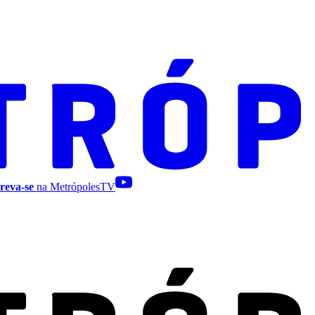
reva-se
na MetrópolesTV