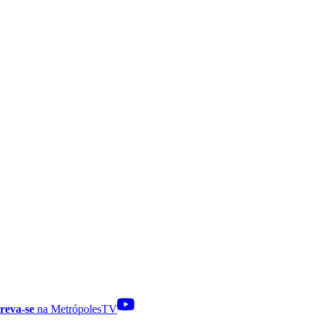
reva-se
na MetrópolesTV