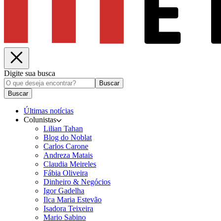
Digite sua busca
Buscar
Buscar
Últimas notícias
Colunistas
Lilian Tahan
Blog do Noblat
Carlos Carone
Andreza Matais
Claudia Meireles
Fábia Oliveira
Dinheiro & Negócios
Igor Gadelha
Ilca Maria Estevão
Isadora Teixeira
Mario Sabino