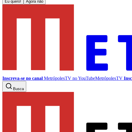
Eu quero!
Agora não
Inscreva-se no canal
MetrópolesTV no
YouTube
MetrópolesTV
Insc
Busca