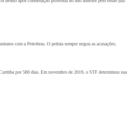
 foi detido após condenação proferida no ano anterior pelo então juiz
ntratos com a Petrobras. O petista sempre negou as acusações.
m Curitiba por 580 dias. Em novembro de 2019, o STF determinou sua