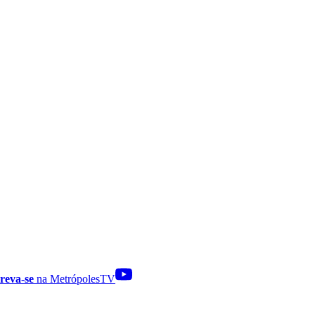
reva-se
na MetrópolesTV