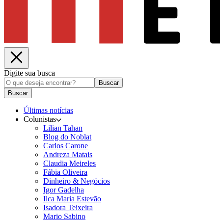
Digite sua busca
Buscar
Buscar
Últimas notícias
Colunistas
Lilian Tahan
Blog do Noblat
Carlos Carone
Andreza Matais
Claudia Meireles
Fábia Oliveira
Dinheiro & Negócios
Igor Gadelha
Ilca Maria Estevão
Isadora Teixeira
Mario Sabino