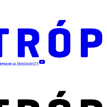
reva-se
na MetrópolesTV