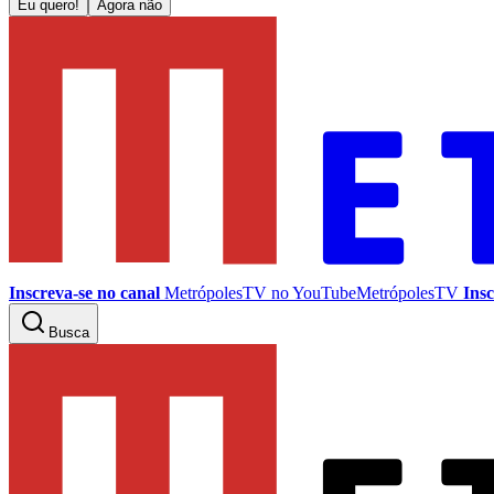
Eu quero!
Agora não
Inscreva-se no canal
MetrópolesTV no
YouTube
MetrópolesTV
Insc
Busca