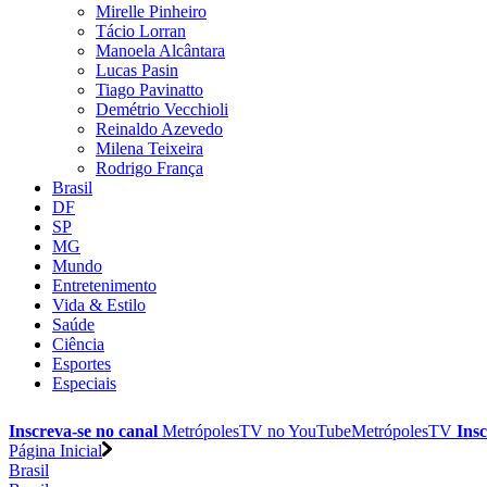
Mirelle Pinheiro
Tácio Lorran
Manoela Alcântara
Lucas Pasin
Tiago Pavinatto
Demétrio Vecchioli
Reinaldo Azevedo
Milena Teixeira
Rodrigo França
Brasil
DF
SP
MG
Mundo
Entretenimento
Vida & Estilo
Saúde
Ciência
Esportes
Especiais
Inscreva-se no canal
MetrópolesTV no
YouTube
MetrópolesTV
Insc
Página Inicial
Brasil