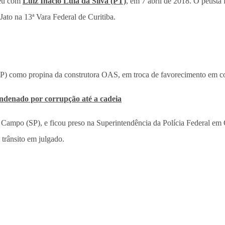
reu com
Luiz Inácio Lula da Silva (PT)
, em 7 abril de 2018. O petista
ato na 13ª Vara Federal de Curitiba.
SP) como propina da construtora OAS, em troca de favorecimento em co
ondenado por corrupção até a cadeia
 Campo (SP), e ficou preso na Superintendência da Polícia Federal e
 trânsito em julgado.