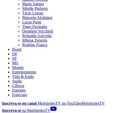
Mario Sabino
Mirelle Pinheiro
Tácio Lorran
Manoela Alcântara
Lucas Pasin
Tiago Pavinatto
Demétrio Vecchioli
Reinaldo Azevedo
Milena Teixeira
Rodrigo França
Brasil
DF
SP
MG
Mundo
Entretenimento
Vida & Estilo
Saúde
Ciência
Esportes
Especiais
Inscreva-se no canal
MetrópolesTV no
YouTube
MetrópolesTV
Inscreva-se
na MetrópolesTV