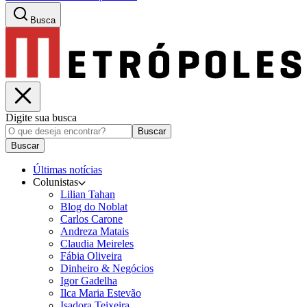
Busca
Digite sua busca
Buscar
Buscar
Últimas notícias
Colunistas
Lilian Tahan
Blog do Noblat
Carlos Carone
Andreza Matais
Claudia Meireles
Fábia Oliveira
Dinheiro & Negócios
Igor Gadelha
Ilca Maria Estevão
Isadora Teixeira