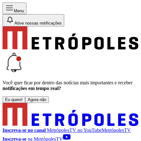
Menu
Ative nossas notificações
Você quer ficar por dentro das notícias mais importantes e receber
notificações em tempo real?
Eu quero!
Agora não
Inscreva-se no canal
MetrópolesTV no
YouTube
MetrópolesTV
Inscreva-se
na MetrópolesTV