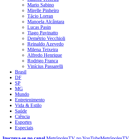
Mario Sabino
Mirelle Pinheiro
Tácio Lorran
Manoela Alcântara
Lucas Pasin
Tiago Pavinatto
Demétrio Vecchioli
Reinaldo Azevedo
Milena Teixeira
Alfredo Henrique
Rodrigo França
Vinícius Passarelli
Brasil
DF
SP
MG
Mundo
Entretenimento
Vida & Estilo
Saúde
Ciência
Esportes
Especiais
Inscreva-se no canal
MetrópolesTV no
YouTube
MetrópolesTV