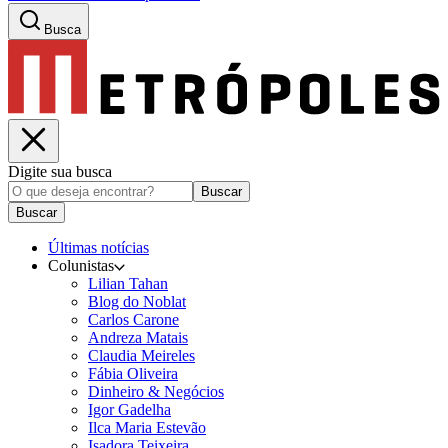
Busca
Digite sua busca
Buscar
Buscar
Últimas notícias
Colunistas
Lilian Tahan
Blog do Noblat
Carlos Carone
Andreza Matais
Claudia Meireles
Fábia Oliveira
Dinheiro & Negócios
Igor Gadelha
Ilca Maria Estevão
Isadora Teixeira