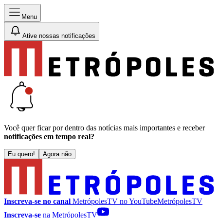
Menu
Ative nossas notificações
Você quer ficar por dentro das notícias mais importantes e receber
notificações em tempo real?
Eu quero!
Agora não
Inscreva-se no canal
MetrópolesTV no
YouTube
MetrópolesTV
Inscreva-se
na MetrópolesTV