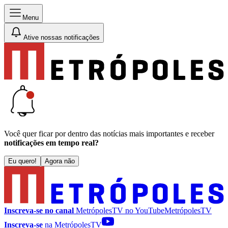
Menu
Ative nossas notificações
Você quer ficar por dentro das notícias mais importantes e receber
notificações em tempo real?
Eu quero!
Agora não
Inscreva-se no canal
MetrópolesTV no
YouTube
MetrópolesTV
Inscreva-se
na MetrópolesTV