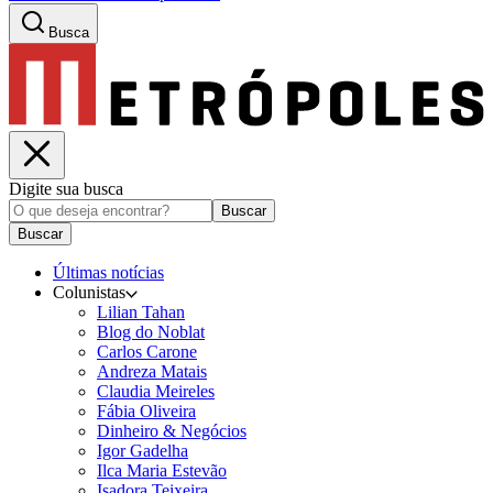
Busca
Digite sua busca
Buscar
Buscar
Últimas notícias
Colunistas
Lilian Tahan
Blog do Noblat
Carlos Carone
Andreza Matais
Claudia Meireles
Fábia Oliveira
Dinheiro & Negócios
Igor Gadelha
Ilca Maria Estevão
Isadora Teixeira