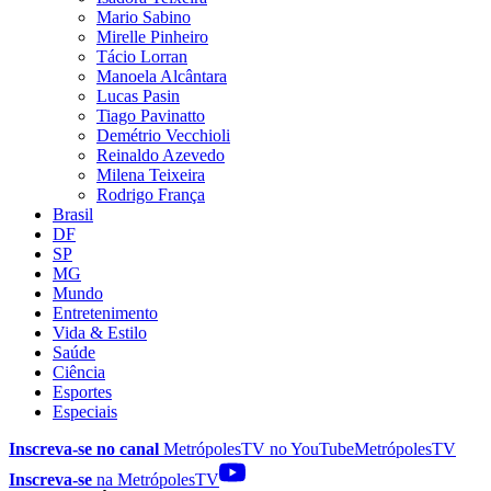
Mario Sabino
Mirelle Pinheiro
Tácio Lorran
Manoela Alcântara
Lucas Pasin
Tiago Pavinatto
Demétrio Vecchioli
Reinaldo Azevedo
Milena Teixeira
Rodrigo França
Brasil
DF
SP
MG
Mundo
Entretenimento
Vida & Estilo
Saúde
Ciência
Esportes
Especiais
Inscreva-se no canal
MetrópolesTV no
YouTube
MetrópolesTV
Inscreva-se
na MetrópolesTV