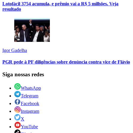
Lotofácil 3754 acumula, e prêmio vai a R$ 5 milhões. Veja
resultado
Igor Gadelha
PGR pede à PF diligências sobre denúncia contra vice de Flávio
Siga nossas redes
WhatsApp
Telegram
Facebook
Instagram
X
YouTube