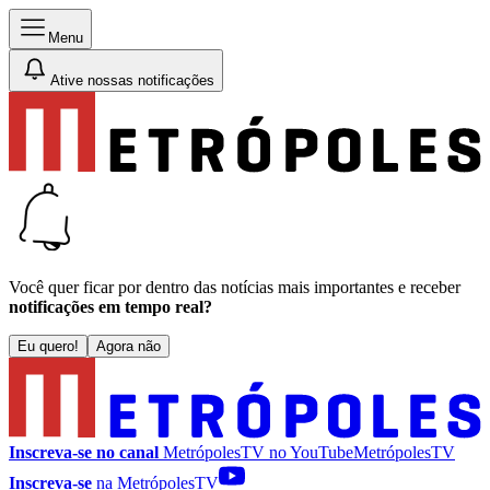
Menu
Ative nossas notificações
Você quer ficar por dentro das notícias mais importantes e receber
notificações em tempo real?
Eu quero!
Agora não
Inscreva-se no canal
MetrópolesTV no
YouTube
MetrópolesTV
Inscreva-se
na MetrópolesTV