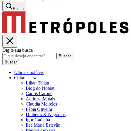
Busca
Digite sua busca
Buscar
Buscar
Últimas notícias
Colunistas
Lilian Tahan
Blog do Noblat
Carlos Carone
Andreza Matais
Claudia Meireles
Fábia Oliveira
Dinheiro & Negócios
Igor Gadelha
Ilca Maria Estevão
Isadora Teixeira