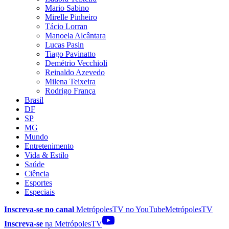
Mario Sabino
Mirelle Pinheiro
Tácio Lorran
Manoela Alcântara
Lucas Pasin
Tiago Pavinatto
Demétrio Vecchioli
Reinaldo Azevedo
Milena Teixeira
Rodrigo França
Brasil
DF
SP
MG
Mundo
Entretenimento
Vida & Estilo
Saúde
Ciência
Esportes
Especiais
Inscreva-se no canal
MetrópolesTV no
YouTube
MetrópolesTV
Inscreva-se
na MetrópolesTV