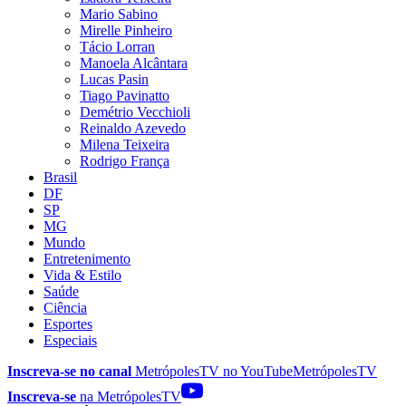
Mario Sabino
Mirelle Pinheiro
Tácio Lorran
Manoela Alcântara
Lucas Pasin
Tiago Pavinatto
Demétrio Vecchioli
Reinaldo Azevedo
Milena Teixeira
Rodrigo França
Brasil
DF
SP
MG
Mundo
Entretenimento
Vida & Estilo
Saúde
Ciência
Esportes
Especiais
Inscreva-se no canal
MetrópolesTV no
YouTube
MetrópolesTV
Inscreva-se
na MetrópolesTV