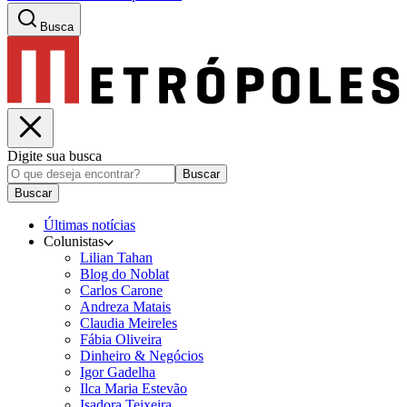
Busca
Digite sua busca
Buscar
Buscar
Últimas notícias
Colunistas
Lilian Tahan
Blog do Noblat
Carlos Carone
Andreza Matais
Claudia Meireles
Fábia Oliveira
Dinheiro & Negócios
Igor Gadelha
Ilca Maria Estevão
Isadora Teixeira