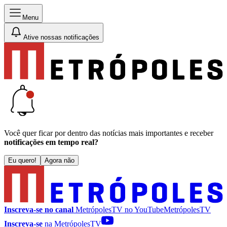
Menu
Ative nossas notificações
Você quer ficar por dentro das notícias mais importantes e receber
notificações em tempo real?
Eu quero!
Agora não
Inscreva-se no canal
MetrópolesTV no
YouTube
MetrópolesTV
Inscreva-se
na MetrópolesTV