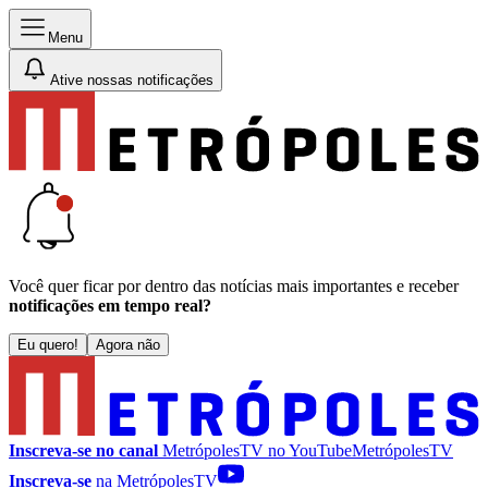
Menu
Ative nossas notificações
Você quer ficar por dentro das notícias mais importantes e receber
notificações em tempo real?
Eu quero!
Agora não
Inscreva-se no canal
MetrópolesTV no
YouTube
MetrópolesTV
Inscreva-se
na MetrópolesTV