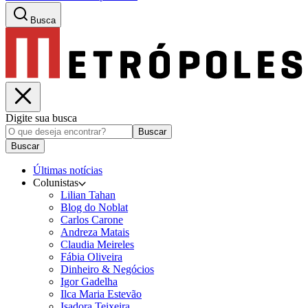
Busca
Digite sua busca
Buscar
Buscar
Últimas notícias
Colunistas
Lilian Tahan
Blog do Noblat
Carlos Carone
Andreza Matais
Claudia Meireles
Fábia Oliveira
Dinheiro & Negócios
Igor Gadelha
Ilca Maria Estevão
Isadora Teixeira