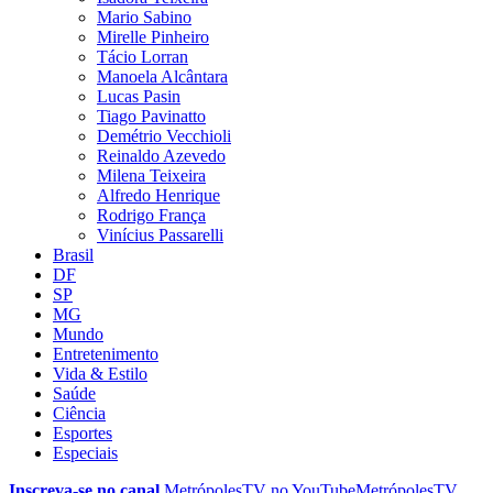
Mario Sabino
Mirelle Pinheiro
Tácio Lorran
Manoela Alcântara
Lucas Pasin
Tiago Pavinatto
Demétrio Vecchioli
Reinaldo Azevedo
Milena Teixeira
Alfredo Henrique
Rodrigo França
Vinícius Passarelli
Brasil
DF
SP
MG
Mundo
Entretenimento
Vida & Estilo
Saúde
Ciência
Esportes
Especiais
Inscreva-se no canal
MetrópolesTV no
YouTube
MetrópolesTV