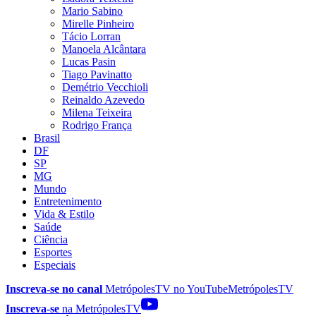
Mario Sabino
Mirelle Pinheiro
Tácio Lorran
Manoela Alcântara
Lucas Pasin
Tiago Pavinatto
Demétrio Vecchioli
Reinaldo Azevedo
Milena Teixeira
Rodrigo França
Brasil
DF
SP
MG
Mundo
Entretenimento
Vida & Estilo
Saúde
Ciência
Esportes
Especiais
Inscreva-se no canal
MetrópolesTV no
YouTube
MetrópolesTV
Inscreva-se
na MetrópolesTV