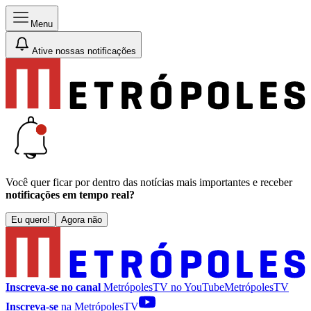
Menu
Ative nossas notificações
Você quer ficar por dentro das notícias mais importantes e receber
notificações em tempo real?
Eu quero!
Agora não
Inscreva-se no canal
MetrópolesTV no
YouTube
MetrópolesTV
Inscreva-se
na MetrópolesTV