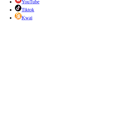
YouTube
Tiktok
Kwai