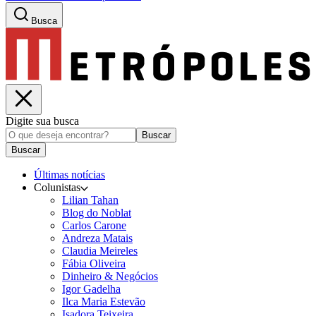
Busca
Digite sua busca
Buscar
Buscar
Últimas notícias
Colunistas
Lilian Tahan
Blog do Noblat
Carlos Carone
Andreza Matais
Claudia Meireles
Fábia Oliveira
Dinheiro & Negócios
Igor Gadelha
Ilca Maria Estevão
Isadora Teixeira