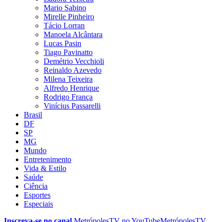
Mario Sabino
Mirelle Pinheiro
Tácio Lorran
Manoela Alcântara
Lucas Pasin
Tiago Pavinatto
Demétrio Vecchioli
Reinaldo Azevedo
Milena Teixeira
Alfredo Henrique
Rodrigo França
Vinícius Passarelli
Brasil
DF
SP
MG
Mundo
Entretenimento
Vida & Estilo
Saúde
Ciência
Esportes
Especiais
Inscreva-se no canal
MetrópolesTV no
YouTube
MetrópolesTV