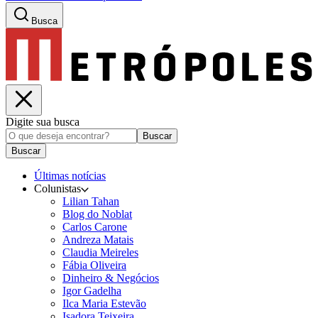
Busca
Digite sua busca
Buscar
Buscar
Últimas notícias
Colunistas
Lilian Tahan
Blog do Noblat
Carlos Carone
Andreza Matais
Claudia Meireles
Fábia Oliveira
Dinheiro & Negócios
Igor Gadelha
Ilca Maria Estevão
Isadora Teixeira