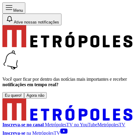
Menu
Ative nossas notificações
Você quer ficar por dentro das notícias mais importantes e receber
notificações em tempo real?
Eu quero!
Agora não
Inscreva-se no canal
MetrópolesTV no
YouTube
MetrópolesTV
Inscreva-se
na MetrópolesTV