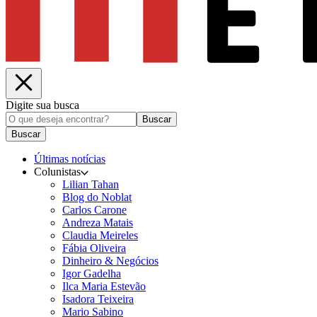
Digite sua busca
Buscar
Buscar
Últimas notícias
Colunistas
Lilian Tahan
Blog do Noblat
Carlos Carone
Andreza Matais
Claudia Meireles
Fábia Oliveira
Dinheiro & Negócios
Igor Gadelha
Ilca Maria Estevão
Isadora Teixeira
Mario Sabino