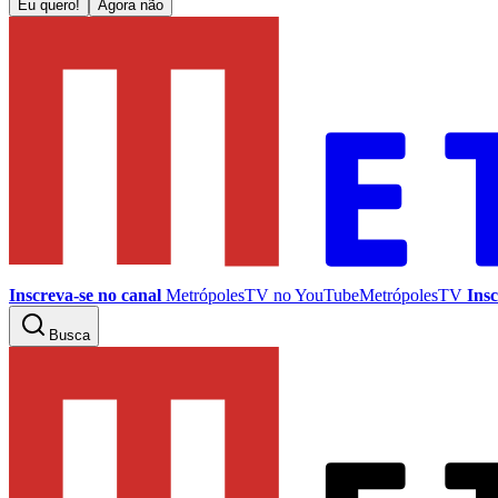
Eu quero!
Agora não
Inscreva-se no canal
MetrópolesTV no
YouTube
MetrópolesTV
Insc
Busca