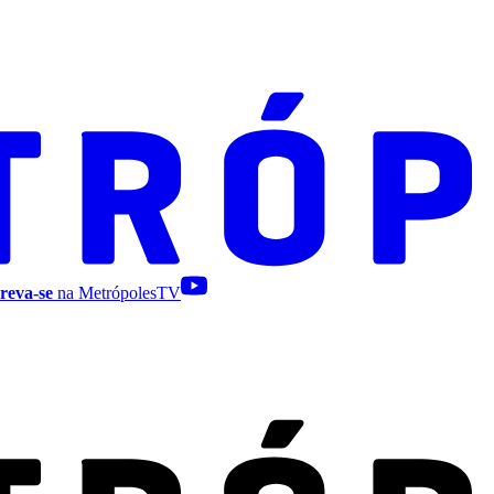
reva-se
na MetrópolesTV