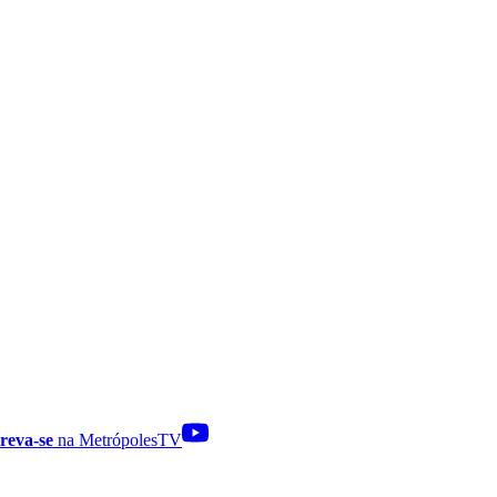
reva-se
na MetrópolesTV