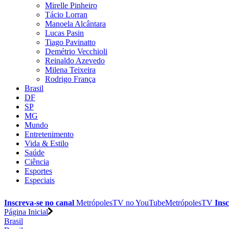
Mirelle Pinheiro
Tácio Lorran
Manoela Alcântara
Lucas Pasin
Tiago Pavinatto
Demétrio Vecchioli
Reinaldo Azevedo
Milena Teixeira
Rodrigo França
Brasil
DF
SP
MG
Mundo
Entretenimento
Vida & Estilo
Saúde
Ciência
Esportes
Especiais
Inscreva-se no canal
MetrópolesTV no
YouTube
MetrópolesTV
Insc
Página Inicial
Brasil