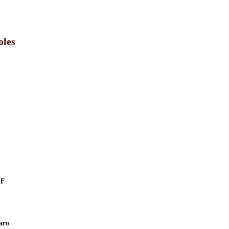
oles
DF
aro