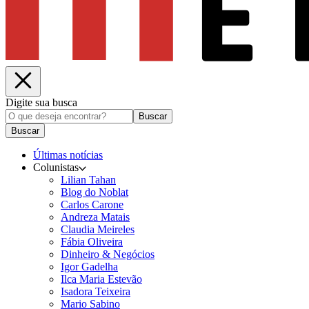
Digite sua busca
Buscar
Buscar
Últimas notícias
Colunistas
Lilian Tahan
Blog do Noblat
Carlos Carone
Andreza Matais
Claudia Meireles
Fábia Oliveira
Dinheiro & Negócios
Igor Gadelha
Ilca Maria Estevão
Isadora Teixeira
Mario Sabino