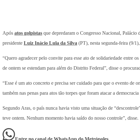
Após
atos golpistas
que depredaram o Congresso Nacional, Palácio d
presidente
Luiz Inácio Lula da Silva
(PT), nesta segunda-feira (9/1)
“Quero agradecer pelo convite para esse ato de solidariedade entre os
de ontem se estendam para além do Distrito Federal”, disse o procurad
“Esse é um ato concreto e precisa ser cuidado para que o evento de o
também nas penas para atos tão torpes que foram atacar a democracia n
Segundo Aras, o país nunca havia visto uma situação de “descontrol
teve ontem. Nenhum momento havia saído do nosso controle”, disse.
Entre no canal de WhatsApp
do
Metrópoles