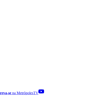
reva-se
na MetrópolesTV