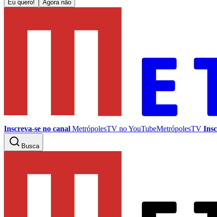
Eu quero!
Agora não
Inscreva-se no canal
MetrópolesTV no
YouTube
MetrópolesTV
Insc
Busca