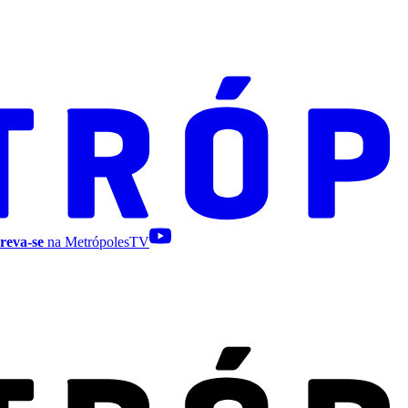
reva-se
na MetrópolesTV