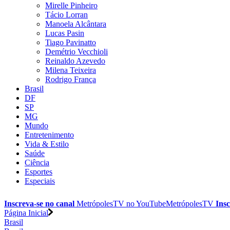
Mirelle Pinheiro
Tácio Lorran
Manoela Alcântara
Lucas Pasin
Tiago Pavinatto
Demétrio Vecchioli
Reinaldo Azevedo
Milena Teixeira
Rodrigo França
Brasil
DF
SP
MG
Mundo
Entretenimento
Vida & Estilo
Saúde
Ciência
Esportes
Especiais
Inscreva-se no canal
MetrópolesTV no
YouTube
MetrópolesTV
Insc
Página Inicial
Brasil