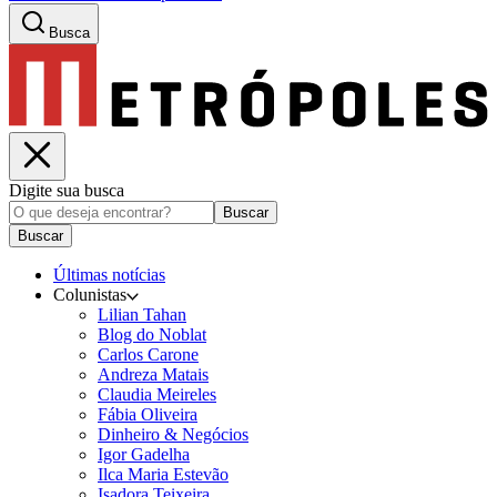
Busca
Digite sua busca
Buscar
Buscar
Últimas notícias
Colunistas
Lilian Tahan
Blog do Noblat
Carlos Carone
Andreza Matais
Claudia Meireles
Fábia Oliveira
Dinheiro & Negócios
Igor Gadelha
Ilca Maria Estevão
Isadora Teixeira