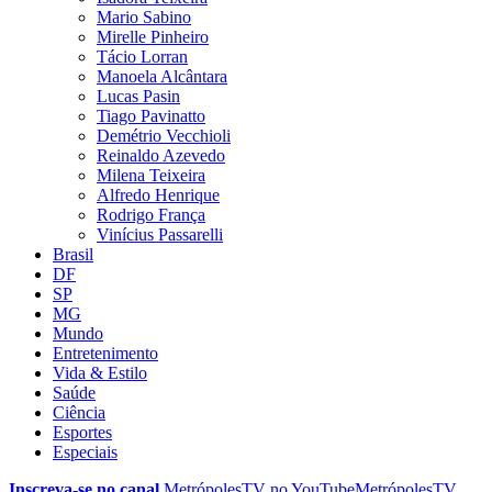
Mario Sabino
Mirelle Pinheiro
Tácio Lorran
Manoela Alcântara
Lucas Pasin
Tiago Pavinatto
Demétrio Vecchioli
Reinaldo Azevedo
Milena Teixeira
Alfredo Henrique
Rodrigo França
Vinícius Passarelli
Brasil
DF
SP
MG
Mundo
Entretenimento
Vida & Estilo
Saúde
Ciência
Esportes
Especiais
Inscreva-se no canal
MetrópolesTV no
YouTube
MetrópolesTV