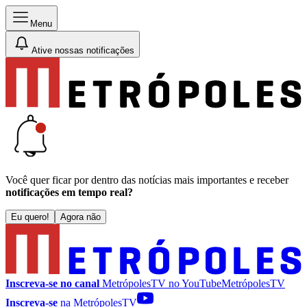
Menu
Ative nossas notificações
Você quer ficar por dentro das notícias mais importantes e receber
notificações em tempo real?
Eu quero!
Agora não
Inscreva-se no canal
MetrópolesTV no
YouTube
MetrópolesTV
Inscreva-se
na MetrópolesTV