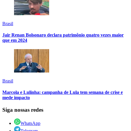
Brasil
Jair Renan Bolsonaro declara patrimônio quatro vezes maior
que em 2024
Brasil
Marcola e Lulinha: campanha de Lula tem semana de crise e
mede impacto
Siga nossas redes
WhatsApp
Telegram