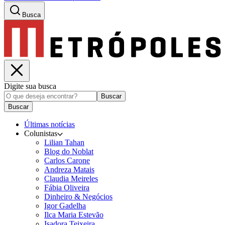
Busca
Digite sua busca
Buscar
Buscar
Últimas notícias
Colunistas
Lilian Tahan
Blog do Noblat
Carlos Carone
Andreza Matais
Claudia Meireles
Fábia Oliveira
Dinheiro & Negócios
Igor Gadelha
Ilca Maria Estevão
Isadora Teixeira