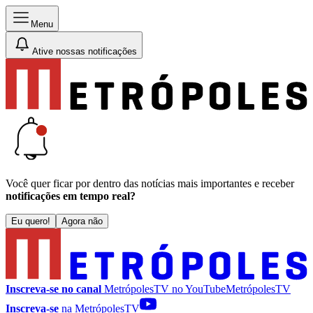
Menu
Ative nossas notificações
Você quer ficar por dentro das notícias mais importantes e receber
notificações em tempo real?
Eu quero!
Agora não
Inscreva-se no canal
MetrópolesTV no
YouTube
MetrópolesTV
Inscreva-se
na MetrópolesTV