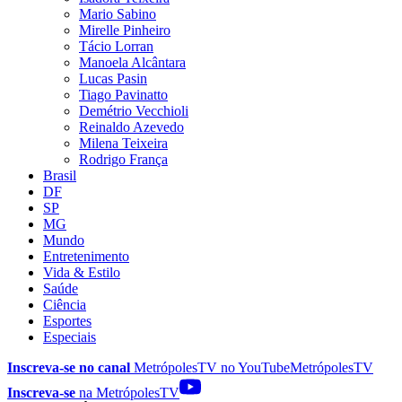
Mario Sabino
Mirelle Pinheiro
Tácio Lorran
Manoela Alcântara
Lucas Pasin
Tiago Pavinatto
Demétrio Vecchioli
Reinaldo Azevedo
Milena Teixeira
Rodrigo França
Brasil
DF
SP
MG
Mundo
Entretenimento
Vida & Estilo
Saúde
Ciência
Esportes
Especiais
Inscreva-se no canal
MetrópolesTV no
YouTube
MetrópolesTV
Inscreva-se
na MetrópolesTV