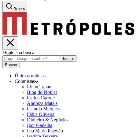
Busca
Digite sua busca
Buscar
Buscar
Últimas notícias
Colunistas
Lilian Tahan
Blog do Noblat
Carlos Carone
Andreza Matais
Claudia Meireles
Fábia Oliveira
Dinheiro & Negócios
Igor Gadelha
Ilca Maria Estevão
Isadora Teixeira