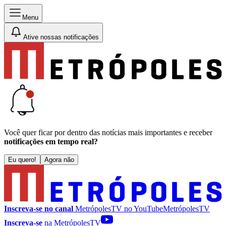
Menu
Ative nossas notificações
Você quer ficar por dentro das notícias mais importantes e receber
notificações em tempo real?
Eu quero!
Agora não
Inscreva-se no canal
MetrópolesTV no
YouTube
MetrópolesTV
Inscreva-se
na MetrópolesTV