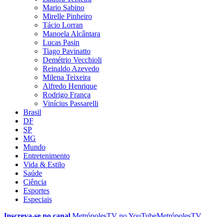
Mario Sabino
Mirelle Pinheiro
Tácio Lorran
Manoela Alcântara
Lucas Pasin
Tiago Pavinatto
Demétrio Vecchioli
Reinaldo Azevedo
Milena Teixeira
Alfredo Henrique
Rodrigo França
Vinícius Passarelli
Brasil
DF
SP
MG
Mundo
Entretenimento
Vida & Estilo
Saúde
Ciência
Esportes
Especiais
Inscreva-se no canal
MetrópolesTV no
YouTube
MetrópolesTV