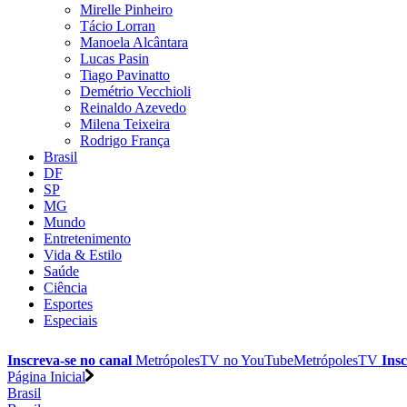
Mirelle Pinheiro
Tácio Lorran
Manoela Alcântara
Lucas Pasin
Tiago Pavinatto
Demétrio Vecchioli
Reinaldo Azevedo
Milena Teixeira
Rodrigo França
Brasil
DF
SP
MG
Mundo
Entretenimento
Vida & Estilo
Saúde
Ciência
Esportes
Especiais
Inscreva-se no canal
MetrópolesTV no
YouTube
MetrópolesTV
Insc
Página Inicial
Brasil