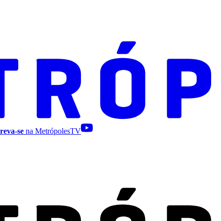
reva-se
na MetrópolesTV