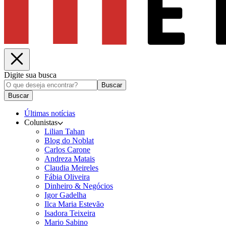
Digite sua busca
Buscar
Buscar
Últimas notícias
Colunistas
Lilian Tahan
Blog do Noblat
Carlos Carone
Andreza Matais
Claudia Meireles
Fábia Oliveira
Dinheiro & Negócios
Igor Gadelha
Ilca Maria Estevão
Isadora Teixeira
Mario Sabino