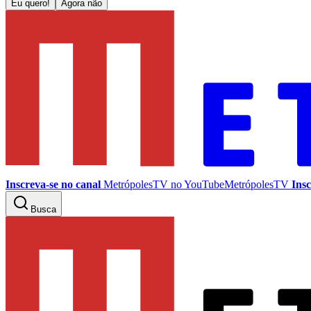
Eu quero!
Agora não
Inscreva-se no canal
MetrópolesTV no
YouTube
MetrópolesTV
Insc
Busca