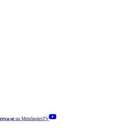
reva-se
na MetrópolesTV