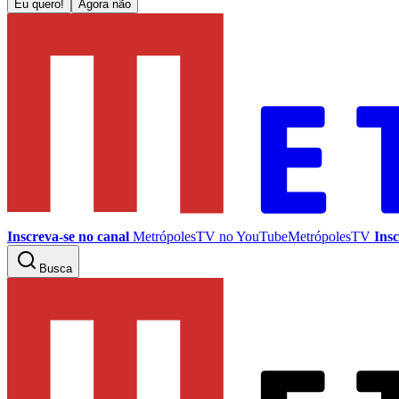
Eu quero!
Agora não
Inscreva-se no canal
MetrópolesTV no
YouTube
MetrópolesTV
Insc
Busca