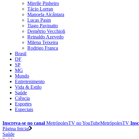
Mirelle Pinheiro
Tácio Lorran
Manoela Alcântara
Lucas Pasin
Tiago Pavinatto
Demétrio Vecchioli
Reinaldo Azevedo
Milena Teixeira
Rodrigo França
Brasil
DF
SP
MG
Mundo
Entretenimento
Vida & Estilo
Saúde
Ciência
Esportes
Especiais
Inscreva-se no canal
MetrópolesTV no
YouTube
MetrópolesTV
Insc
Página Inicial
Saúde