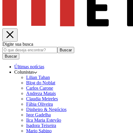
Digite sua busca
Buscar
Buscar
Últimas notícias
Colunistas
Lilian Tahan
Blog do Noblat
Carlos Carone
Andreza Matais
Claudia Meireles
Fábia Oliveira
Dinheiro & Negócios
Igor Gadelha
Ilca Maria Estevão
Isadora Teixeira
Mario Sabino