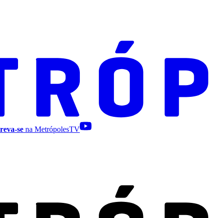
reva-se
na MetrópolesTV