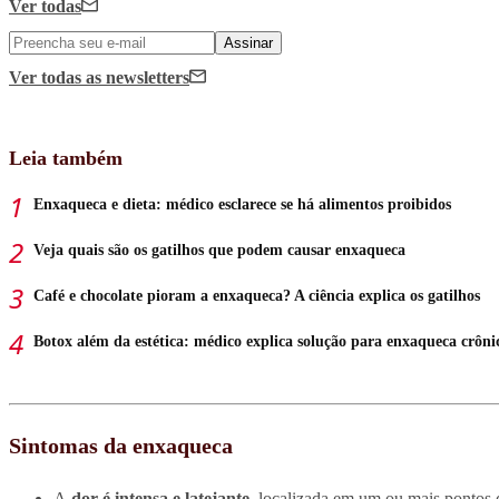
Ver todas
Assinar
Ver todas
as newsletters
Leia também
Enxaqueca e dieta: médico esclarece se há alimentos proibidos
Veja quais são os gatilhos que podem causar enxaqueca
Café e chocolate pioram a enxaqueca? A ciência explica os gatilhos
Botox além da estética: médico explica solução para enxaqueca crôni
Sintomas da enxaqueca
A
dor é intensa e latejante
, localizada em um ou mais pontos