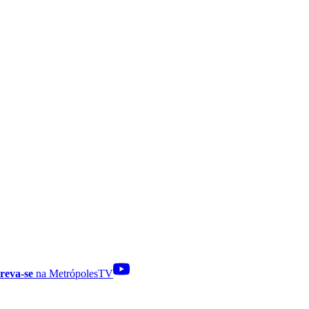
reva-se
na MetrópolesTV