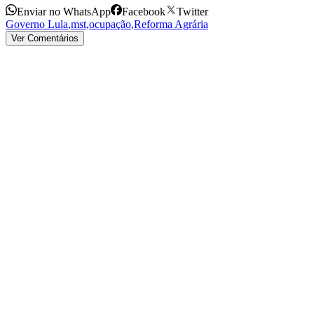
Enviar no WhatsApp
Facebook
Twitter
Governo Lula
,
mst
,
ocupação
,
Reforma Agrária
Ver Comentários