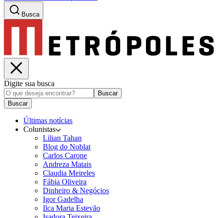
Busca
Digite sua busca
Buscar
Buscar
Últimas notícias
Colunistas
Lilian Tahan
Blog do Noblat
Carlos Carone
Andreza Matais
Claudia Meireles
Fábia Oliveira
Dinheiro & Negócios
Igor Gadelha
Ilca Maria Estevão
Isadora Teixeira