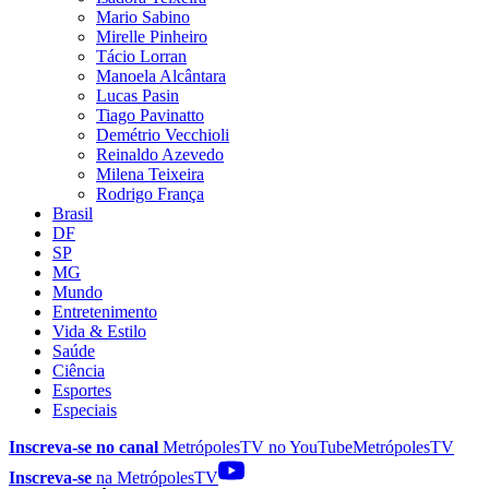
Mario Sabino
Mirelle Pinheiro
Tácio Lorran
Manoela Alcântara
Lucas Pasin
Tiago Pavinatto
Demétrio Vecchioli
Reinaldo Azevedo
Milena Teixeira
Rodrigo França
Brasil
DF
SP
MG
Mundo
Entretenimento
Vida & Estilo
Saúde
Ciência
Esportes
Especiais
Inscreva-se no canal
MetrópolesTV no
YouTube
MetrópolesTV
Inscreva-se
na MetrópolesTV