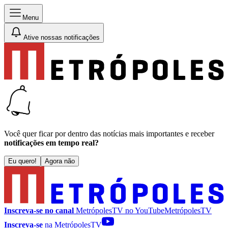
Menu
Ative nossas notificações
Você quer ficar por dentro das notícias mais importantes e receber
notificações em tempo real?
Eu quero!
Agora não
Inscreva-se no canal
MetrópolesTV no
YouTube
MetrópolesTV
Inscreva-se
na MetrópolesTV