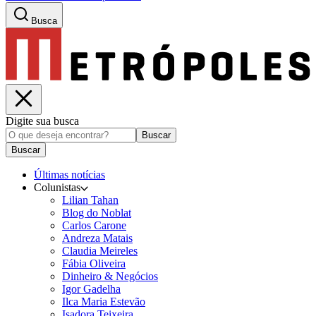
Busca
Digite sua busca
Buscar
Buscar
Últimas notícias
Colunistas
Lilian Tahan
Blog do Noblat
Carlos Carone
Andreza Matais
Claudia Meireles
Fábia Oliveira
Dinheiro & Negócios
Igor Gadelha
Ilca Maria Estevão
Isadora Teixeira