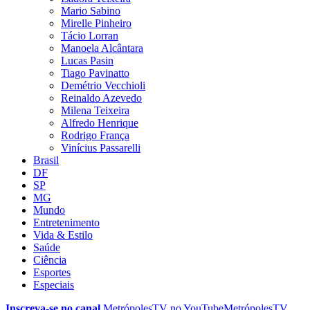
Mario Sabino
Mirelle Pinheiro
Tácio Lorran
Manoela Alcântara
Lucas Pasin
Tiago Pavinatto
Demétrio Vecchioli
Reinaldo Azevedo
Milena Teixeira
Alfredo Henrique
Rodrigo França
Vinícius Passarelli
Brasil
DF
SP
MG
Mundo
Entretenimento
Vida & Estilo
Saúde
Ciência
Esportes
Especiais
Inscreva-se no canal
MetrópolesTV no
YouTube
MetrópolesTV