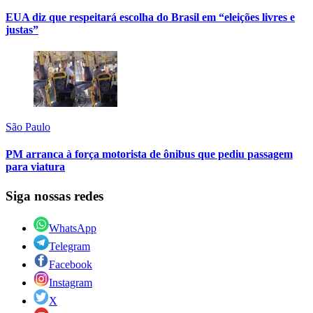
EUA diz que respeitará escolha do Brasil em “eleições livres e
justas”
São Paulo
PM arranca à força motorista de ônibus que pediu passagem
para viatura
Siga nossas redes
WhatsApp
Telegram
Facebook
Instagram
X