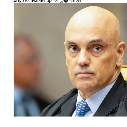
Igo Estrela/Metrópoles @igoestrela