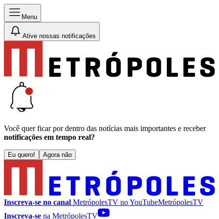
Menu
Ative nossas notificações
Você quer ficar por dentro das notícias mais importantes e receber
notificações em tempo real?
Eu quero!
Agora não
Inscreva-se no canal
MetrópolesTV no
YouTube
MetrópolesTV
Inscreva-se
na MetrópolesTV