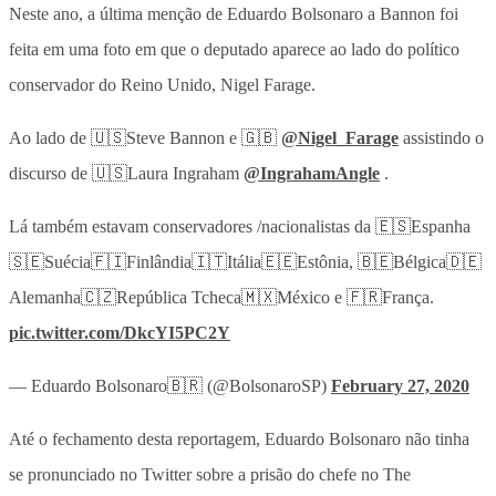
Neste ano, a última menção de Eduardo Bolsonaro a Bannon foi
feita em uma foto em que o deputado aparece ao lado do político
conservador do Reino Unido, Nigel Farage.
Ao lado de 🇺🇸Steve Bannon e 🇬🇧
@Nigel_Farage
assistindo o
discurso de 🇺🇸Laura Ingraham
@IngrahamAngle
.
Lá também estavam conservadores /nacionalistas da 🇪🇸Espanha
🇸🇪Suécia🇫🇮Finlândia🇮🇹Itália🇪🇪Estônia, 🇧🇪Bélgica🇩🇪
Alemanha🇨🇿República Tcheca🇲🇽México e 🇫🇷França.
pic.twitter.com/DkcYI5PC2Y
— Eduardo Bolsonaro🇧🇷 (@BolsonaroSP)
February 27, 2020
Até o fechamento desta reportagem, Eduardo Bolsonaro não tinha
se pronunciado no Twitter sobre a prisão do chefe no The