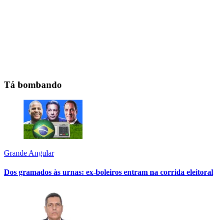
Tá bombando
Grande Angular
Dos gramados às urnas: ex-boleiros entram na corrida eleitoral