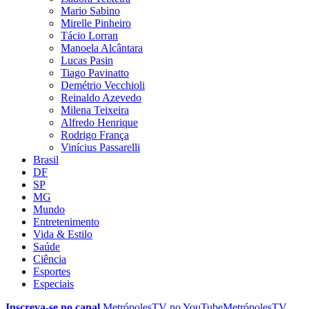
Mario Sabino
Mirelle Pinheiro
Tácio Lorran
Manoela Alcântara
Lucas Pasin
Tiago Pavinatto
Demétrio Vecchioli
Reinaldo Azevedo
Milena Teixeira
Alfredo Henrique
Rodrigo França
Vinícius Passarelli
Brasil
DF
SP
MG
Mundo
Entretenimento
Vida & Estilo
Saúde
Ciência
Esportes
Especiais
Inscreva-se no canal
MetrópolesTV no
YouTube
MetrópolesTV