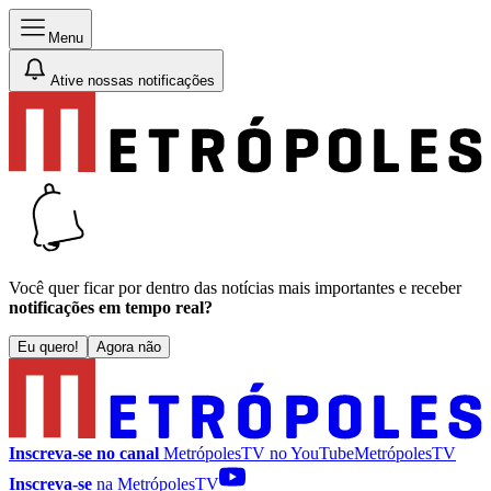
Menu
Ative nossas notificações
Você quer ficar por dentro das notícias mais importantes e receber
notificações em tempo real?
Eu quero!
Agora não
Inscreva-se no canal
MetrópolesTV no
YouTube
MetrópolesTV
Inscreva-se
na MetrópolesTV