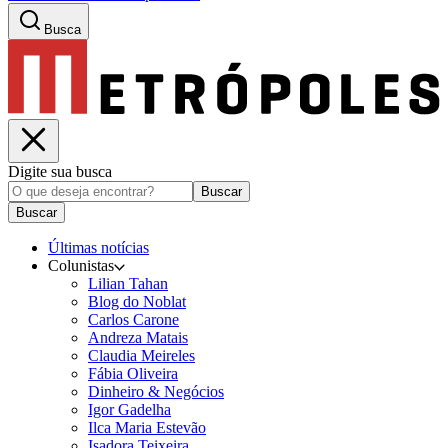
Busca
Digite sua busca
Buscar
Buscar
Últimas notícias
Colunistas
Lilian Tahan
Blog do Noblat
Carlos Carone
Andreza Matais
Claudia Meireles
Fábia Oliveira
Dinheiro & Negócios
Igor Gadelha
Ilca Maria Estevão
Isadora Teixeira