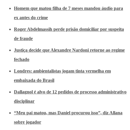
Homem que matou filha de 7 meses mandou áudio para
ex antes do crime
Roger Abdelmassih perde prisão domiciliar por suspeita
de fraude
Justiça decide que Alexandre Nardoni retorne ao regime
fechado
Londres: ambientalistas jogam tinta vermelha em
embaixada do Brasil
Dallagnol é alvo de 12 pedidos de processo administrativo
disciplinar
“Meu pai matou, mas Daniel procurou isso”, diz Allana
sobre jogador