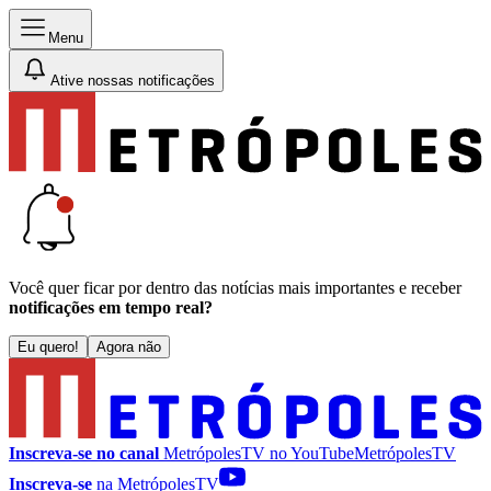
Menu
Ative nossas notificações
Você quer ficar por dentro das notícias mais importantes e receber
notificações em tempo real?
Eu quero!
Agora não
Inscreva-se no canal
MetrópolesTV no
YouTube
MetrópolesTV
Inscreva-se
na MetrópolesTV