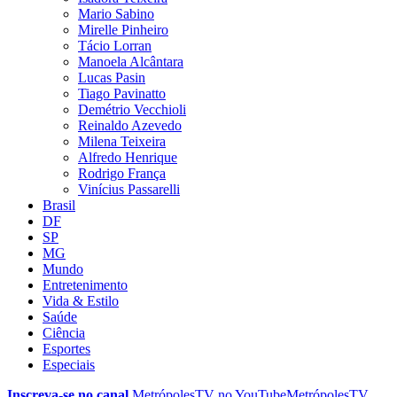
Mario Sabino
Mirelle Pinheiro
Tácio Lorran
Manoela Alcântara
Lucas Pasin
Tiago Pavinatto
Demétrio Vecchioli
Reinaldo Azevedo
Milena Teixeira
Alfredo Henrique
Rodrigo França
Vinícius Passarelli
Brasil
DF
SP
MG
Mundo
Entretenimento
Vida & Estilo
Saúde
Ciência
Esportes
Especiais
Inscreva-se no canal
MetrópolesTV no
YouTube
MetrópolesTV