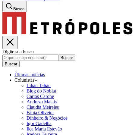
Busca
Digite sua busca
Buscar
Buscar
Últimas notícias
Colunistas
Lilian Tahan
Blog do Noblat
Carlos Carone
Andreza Matais
Claudia Meireles
Fábia Oliveira
Dinheiro & Negócios
Igor Gadelha
Ilca Maria Estevão
Isadora Teixeira