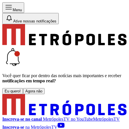
Menu
Ative nossas notificações
Você quer ficar por dentro das notícias mais importantes e receber
notificações em tempo real?
Eu quero!
Agora não
Inscreva-se no canal
MetrópolesTV no
YouTube
MetrópolesTV
Inscreva-se
na MetrópolesTV