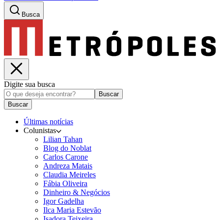
Busca
Digite sua busca
Buscar
Buscar
Últimas notícias
Colunistas
Lilian Tahan
Blog do Noblat
Carlos Carone
Andreza Matais
Claudia Meireles
Fábia Oliveira
Dinheiro & Negócios
Igor Gadelha
Ilca Maria Estevão
Isadora Teixeira