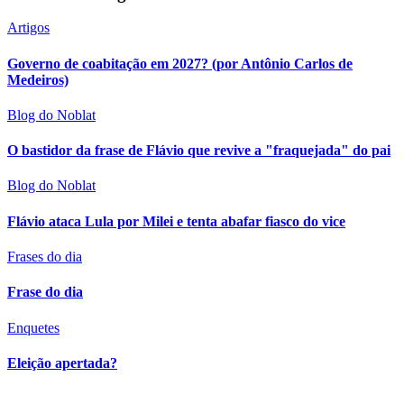
Artigos
Governo de coabitação em 2027? (por Antônio Carlos de
Medeiros)
Blog do Noblat
O bastidor da frase de Flávio que revive a "fraquejada" do pai
Blog do Noblat
Flávio ataca Lula por Milei e tenta abafar fiasco do vice
Frases do dia
Frase do dia
Enquetes
Eleição apertada?