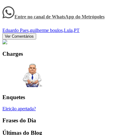
Entre no canal de WhatsApp
do
Metrópoles
Eduardo Paes
,
guilherme boulos
,
Lula
,
PT
Ver Comentários
Charges
Enquetes
Eleição apertada?
Frases do Dia
Últimas do Blog