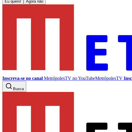
Eu quero!
Agora não
Inscreva-se no canal
MetrópolesTV no
YouTube
MetrópolesTV
Insc
Busca