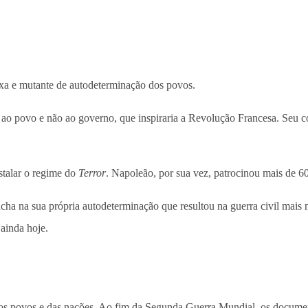
exa e mutante de autodeterminação dos povos.
 ao povo e não ao governo, que inspiraria a Revolução Francesa. Seu
stalar o regime do
Terror
. Napoleão, por sua vez, patrocinou mais de 60
cha na sua própria autodeterminação que resultou na guerra civil mais 
ainda hoje.
 dos povos e das nações. Ao fim da Segunda Guerra Mundial, os docum