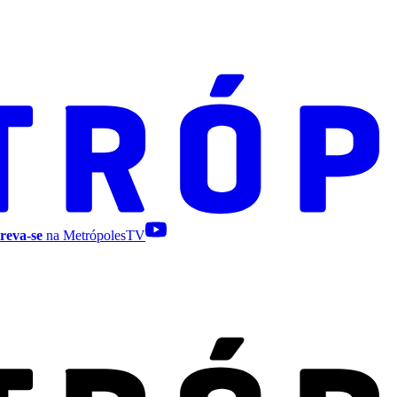
reva-se
na MetrópolesTV