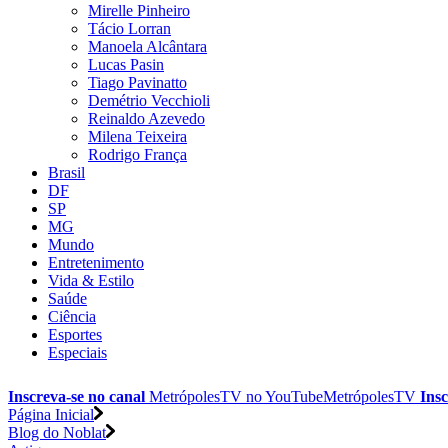
Mirelle Pinheiro
Tácio Lorran
Manoela Alcântara
Lucas Pasin
Tiago Pavinatto
Demétrio Vecchioli
Reinaldo Azevedo
Milena Teixeira
Rodrigo França
Brasil
DF
SP
MG
Mundo
Entretenimento
Vida & Estilo
Saúde
Ciência
Esportes
Especiais
Inscreva-se no canal
MetrópolesTV no
YouTube
MetrópolesTV
Insc
Página Inicial
Blog do Noblat