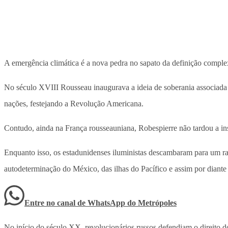
A emergência climática é a nova pedra no sapato da definição compl
No século XVIII Rousseau inaugurava a ideia de soberania associada
nações, festejando a Revolução Americana.
Contudo, ainda na França rousseauniana, Robespierre não tardou a in
Enquanto isso, os estadunidenses iluministas descambaram para um ra
autodeterminação do México, das ilhas do Pacífico e assim por diante 
Entre no canal de WhatsApp
do
Metrópoles
No início do século XX, revolucionários russos defendiam o direito