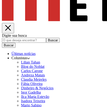
Digite sua busca
Buscar
Buscar
Últimas notícias
Colunistas
Lilian Tahan
Blog do Noblat
Carlos Carone
Andreza Matais
Claudia Meireles
Fábia Oliveira
Dinheiro & Negócios
Igor Gadelha
Ilca Maria Estevão
Isadora Teixeira
Mario Sabino