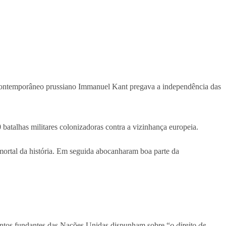
 contemporâneo prussiano Immanuel Kant pregava a independência das
 batalhas militares colonizadoras contra a vizinhança europeia.
mortal da história. Em seguida abocanharam boa parte da
entos fundantes das Nações Unidas dispunham sobre “
o direito de