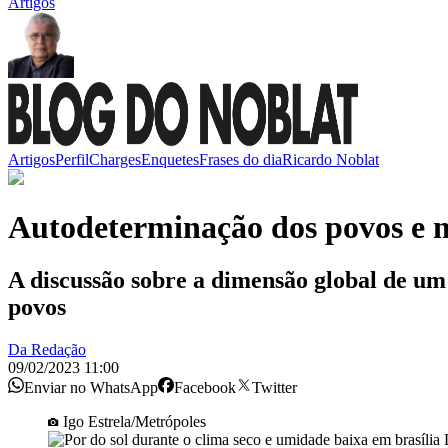
Artigos
Artigos
Perfil
Charges
Enquetes
Frases do dia
Ricardo Noblat
Autodeterminação dos povos e m
A discussão sobre a dimensão global de um 
povos
Da Redação
09/02/2023 11:00
Enviar no WhatsApp
Facebook
Twitter
Igo Estrela/Metrópoles