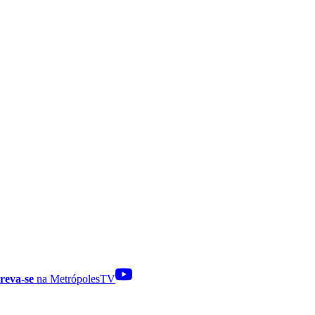
reva-se
na MetrópolesTV