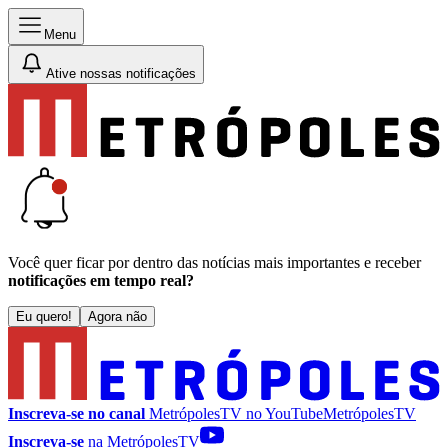
Menu
Ative nossas notificações
Você quer ficar por dentro das notícias mais importantes e receber
notificações em tempo real?
Eu quero!
Agora não
Inscreva-se no canal
MetrópolesTV no
YouTube
MetrópolesTV
Inscreva-se
na MetrópolesTV