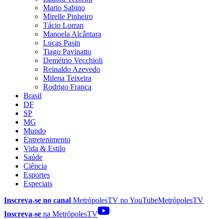
Mario Sabino
Mirelle Pinheiro
Tácio Lorran
Manoela Alcântara
Lucas Pasin
Tiago Pavinatto
Demétrio Vecchioli
Reinaldo Azevedo
Milena Teixeira
Rodrigo França
Brasil
DF
SP
MG
Mundo
Entretenimento
Vida & Estilo
Saúde
Ciência
Esportes
Especiais
Inscreva-se no canal
MetrópolesTV no
YouTube
MetrópolesTV
Inscreva-se
na MetrópolesTV