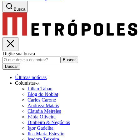
Busca
Digite sua busca
Buscar
Buscar
Últimas notícias
Colunistas
Lilian Tahan
Blog do Noblat
Carlos Carone
Andreza Matais
Claudia Meireles
Fábia Oliveira
Dinheiro & Negócios
Igor Gadelha
Ilca Maria Estevão
Isadora Teixeira