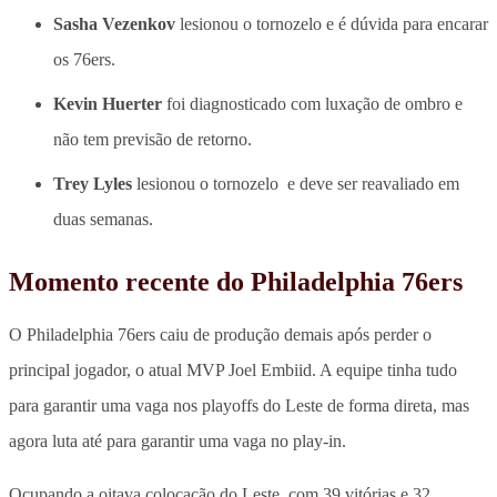
Sasha Vezenkov
lesionou o tornozelo e é dúvida para encarar
os 76ers.
Kevin Huerter
foi diagnosticado com luxação de ombro e
não tem previsão de retorno.
Trey Lyles
lesionou o tornozelo e deve ser reavaliado em
duas semanas.
Momento recente do Philadelphia 76ers
O Philadelphia 76ers caiu de produção demais após perder o
principal jogador, o atual MVP Joel Embiid. A equipe tinha tudo
para garantir uma vaga nos playoffs do Leste de forma direta, mas
agora luta até para garantir uma vaga no play-in.
O
cupando a oitava colocação do Leste, com 39 vitórias e 32