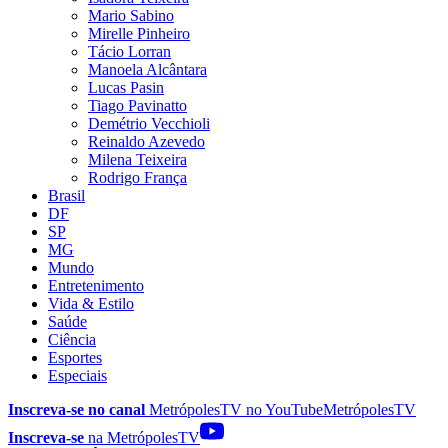
Mario Sabino
Mirelle Pinheiro
Tácio Lorran
Manoela Alcântara
Lucas Pasin
Tiago Pavinatto
Demétrio Vecchioli
Reinaldo Azevedo
Milena Teixeira
Rodrigo França
Brasil
DF
SP
MG
Mundo
Entretenimento
Vida & Estilo
Saúde
Ciência
Esportes
Especiais
Inscreva-se no canal
MetrópolesTV no
YouTube
MetrópolesTV
Inscreva-se
na MetrópolesTV