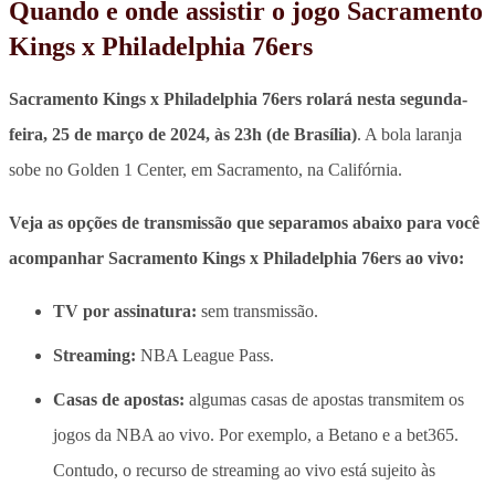
Quando e onde assistir o jogo Sacramento
Kings x Philadelphia 76ers
Sacramento Kings x Philadelphia 76ers rolará nesta segunda-
feira, 25 de março de 2024, às 23h (de Brasília)
. A bola laranja
sobe no Golden 1 Center, em Sacramento, na Califórnia.
Veja as opções de transmissão que separamos abaixo para você
acompanhar Sacramento Kings x Philadelphia 76ers ao vivo:
TV por assinatura:
sem transmissão.
Streaming:
NBA League Pass.
Casas de apostas:
algumas casas de apostas transmitem os
jogos da NBA ao vivo. Por exemplo, a Betano e a bet365.
Contudo, o recurso de streaming ao vivo está sujeito às