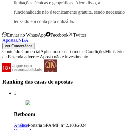
limitações técnicas e geográficas. Além disso, a
funcionalidade não é tecnicamente gratuita, sendo necessário
ter saldo em conta para utilizá-la.
Enviar no WhatsApp
Facebook
Twitter
Apostas
,
NBA
Ver Comentários
Conteúdo Comercial
Aplicam-se os Termos e Condições
Ministério
da Fazenda adverte: Aposta não é investimento
Ranking das casas de apostas
1
Betboom
Análise
Portaria SPA/MF nº 2.103/2024