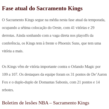
Fase atual do Sacramento Kings
O Sacramento Kings segue na média nesta fase atual da temporada,
ocupando a sétima colocação do Oeste, com 41 vitórias e 29
derrotas. Ainda sonhando com a vaga direta nos playoffs da
conferência, os Kings tem à frente o Phoenix Suns, que tem uma
vitória a mais.
Os Kings vêm de vitória importante contra o Orlando Magic por
109 a 107. Os destaques da equipe foram os 31 pontos de De’Aaron
Fox e o duplo-duplo de Domantas Sabonis, com 21 pontos e 14
rebotes.
Boletim de lesões NBA – Sacramento Kings