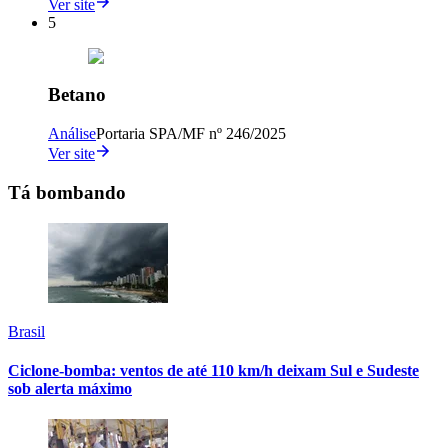
Ver site
5
Betano
Análise
Portaria SPA/MF nº 246/2025
Ver site
Tá bombando
Brasil
Ciclone-bomba: ventos de até 110 km/h deixam Sul e Sudeste
sob alerta máximo