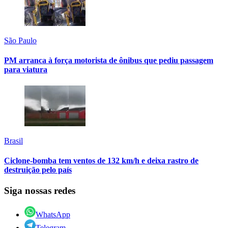
São Paulo
PM arranca à força motorista de ônibus que pediu passagem
para viatura
Brasil
Ciclone-bomba tem ventos de 132 km/h e deixa rastro de
destruição pelo país
Siga nossas redes
WhatsApp
Telegram