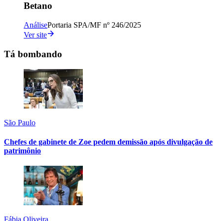
Betano
Análise
Portaria SPA/MF nº 246/2025
Ver site
Tá bombando
São Paulo
Chefes de gabinete de Zoe pedem demissão após divulgação de
patrimônio
Fábia Oliveira