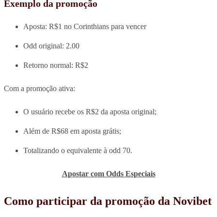
Exemplo da promoção
Aposta: R$1 no Corinthians para vencer
Odd original: 2.00
Retorno normal: R$2
Com a promoção ativa:
O usuário recebe os R$2 da aposta original;
Além de R$68 em aposta grátis;
Totalizando o equivalente à odd 70.
Apostar com Odds Especiais
Como participar da promoção da Novibet