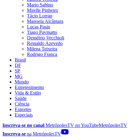
Mario Sabino
Mirelle Pinheiro
Tácio Lorran
Manoela Alcântara
Lucas Pasin
Tiago Pavinatto
Demétrio Vecchioli
Reinaldo Azevedo
Milena Teixeira
Rodrigo França
Brasil
DF
SP
MG
Mundo
Entretenimento
Vida & Estilo
Saúde
Ciência
Esportes
Especiais
Inscreva-se no canal
MetrópolesTV no
YouTube
MetrópolesTV
Inscreva-se
na MetrópolesTV