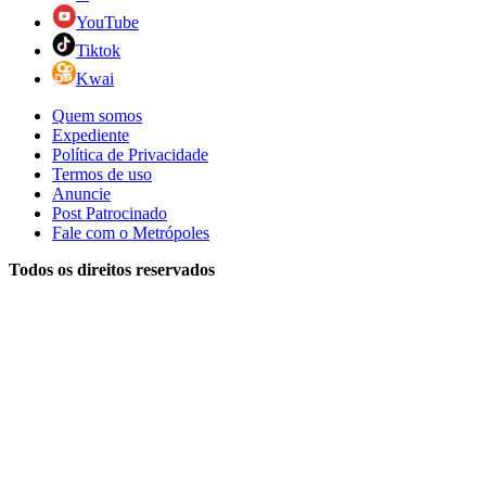
YouTube
Tiktok
Kwai
Quem somos
Expediente
Política de Privacidade
Termos de uso
Anuncie
Post Patrocinado
Fale com o Metrópoles
Todos os direitos reservados