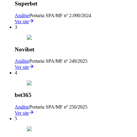
Superbet
Análise
Portaria SPA/MF nº 2.090/2024
Ver site
3
Novibet
Análise
Portaria SPA/MF nº 249/2025
Ver site
4
bet365
Análise
Portaria SPA/MF nº 250/2025
Ver site
5