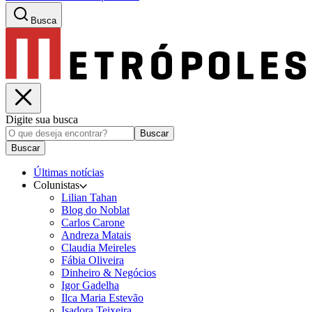
Busca
Digite sua busca
Buscar
Buscar
Últimas notícias
Colunistas
Lilian Tahan
Blog do Noblat
Carlos Carone
Andreza Matais
Claudia Meireles
Fábia Oliveira
Dinheiro & Negócios
Igor Gadelha
Ilca Maria Estevão
Isadora Teixeira