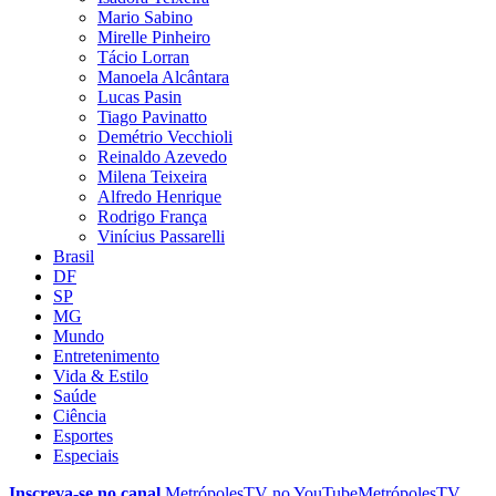
Mario Sabino
Mirelle Pinheiro
Tácio Lorran
Manoela Alcântara
Lucas Pasin
Tiago Pavinatto
Demétrio Vecchioli
Reinaldo Azevedo
Milena Teixeira
Alfredo Henrique
Rodrigo França
Vinícius Passarelli
Brasil
DF
SP
MG
Mundo
Entretenimento
Vida & Estilo
Saúde
Ciência
Esportes
Especiais
Inscreva-se no canal
MetrópolesTV no
YouTube
MetrópolesTV