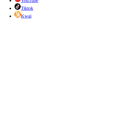
YouTube
Tiktok
Kwai