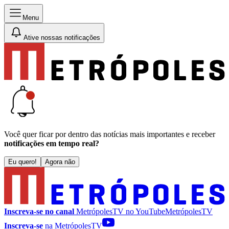
Menu
Ative nossas notificações
Você quer ficar por dentro das notícias mais importantes e receber
notificações em tempo real?
Eu quero!
Agora não
Inscreva-se no canal
MetrópolesTV no
YouTube
MetrópolesTV
Inscreva-se
na MetrópolesTV