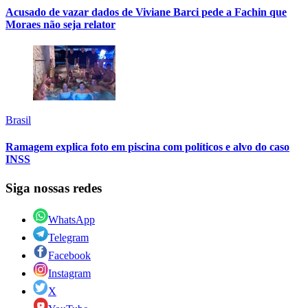
Acusado de vazar dados de Viviane Barci pede a Fachin que
Moraes não seja relator
Brasil
Ramagem explica foto em piscina com políticos e alvo do caso
INSS
Siga nossas redes
WhatsApp
Telegram
Facebook
Instagram
X