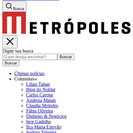
Busca
Digite sua busca
Buscar
Buscar
Últimas notícias
Colunistas
Lilian Tahan
Blog do Noblat
Carlos Carone
Andreza Matais
Claudia Meireles
Fábia Oliveira
Dinheiro & Negócios
Igor Gadelha
Ilca Maria Estevão
Isadora Teixeira