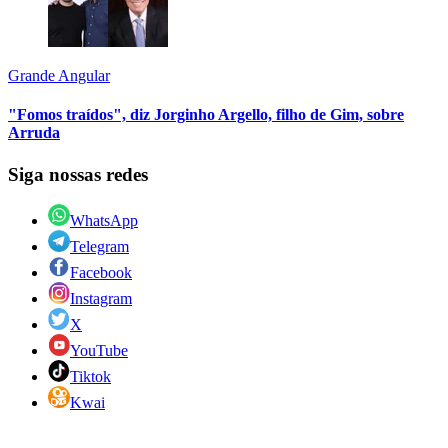
Grande Angular
"Fomos traídos", diz Jorginho Argello, filho de Gim, sobre
Arruda
Siga nossas redes
WhatsApp
Telegram
Facebook
Instagram
X
YouTube
Tiktok
Kwai