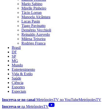
Mario Sabino
Mirelle Pinheiro
Tácio Lorran
Manoela Alcântara
Lucas Pasin
Tiago Pavinatto
Demétrio Vecchioli
Reinaldo Azevedo
Milena Teixeira
Rodrigo França
Brasil
DF
SP
MG
Mundo
Entretenimento
Vida & Estilo
Saúde
Ciência
Esportes
Especiais
Inscreva-se no canal
MetrópolesTV no
YouTube
MetrópolesTV
Inscreva-se
na MetrópolesTV