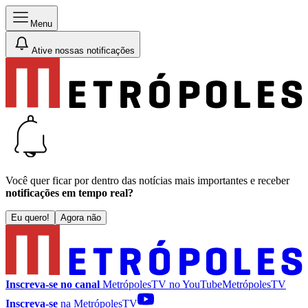
Menu
Ative nossas notificações
Você quer ficar por dentro das notícias mais importantes e receber
notificações em tempo real?
Eu quero!
Agora não
Inscreva-se no canal
MetrópolesTV no
YouTube
MetrópolesTV
Inscreva-se
na MetrópolesTV